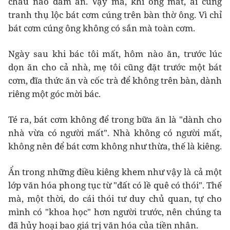
cháu nào dám ăn. Vậy mà, khi ông mất, ai cũng
tranh thụ lộc bát cơm cúng trên bàn thờ ông. Vì chỉ
bát cơm cúng ông không có sắn mà toàn cơm.
Ngày sau khi bác tôi mất, hôm nào ăn, trước lúc
dọn ăn cho cả nhà, mẹ tôi cũng đặt trước một bát
cơm, đĩa thức ăn và cốc trà để không trên bàn, dành
riêng một góc mời bác.
Té ra, bát cơm không để trong bữa ăn là "dành cho
nhà vừa có người mất". Nhà không có người mất,
không nên để bát cơm không như thừa, thế là kiêng.
Ẩn trong những điều kiêng khem như vậy là cả một
lớp văn hóa phong tục từ "đất có lề quê có thói". Thế
mà, một thời, do cái thói tư duy chủ quan, tự cho
mình có "khoa học" hơn người trước, nên chúng ta
đã hủy hoại bao giá trị văn hóa của tiền nhân.