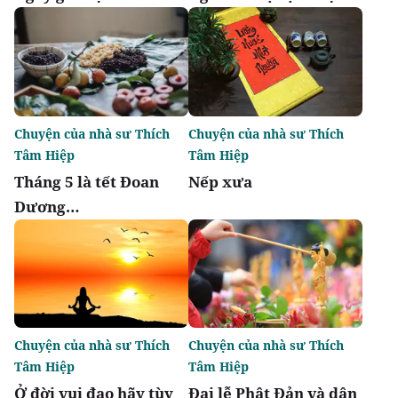
Chuyện của nhà sư Thích
Chuyện của nhà sư Thích
Tâm Hiệp
Tâm Hiệp
Tháng 5 là tết Đoan
Nếp xưa
Dương…
Chuyện của nhà sư Thích
Chuyện của nhà sư Thích
Tâm Hiệp
Tâm Hiệp
Ở đời vui đạo hãy tùy
Đại lễ Phật Đản và dân