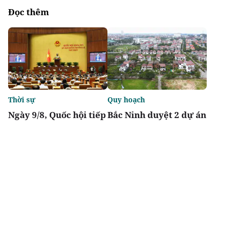
Đọc thêm
Thời sự
Quy hoạch
Ngày 9/8, Quốc hội tiếp
Bắc Ninh duyệt 2 dự án
tục thảo luận về hai dự
nhà ở xã hội tổng vốn
án luật liên quan đến
gần 2.000 tỷ tại
lĩnh vực tài chính,
phường Vũ Ninh, Nam
ngân hàng
Sơn
Chia sẻ
Thích
3.7k