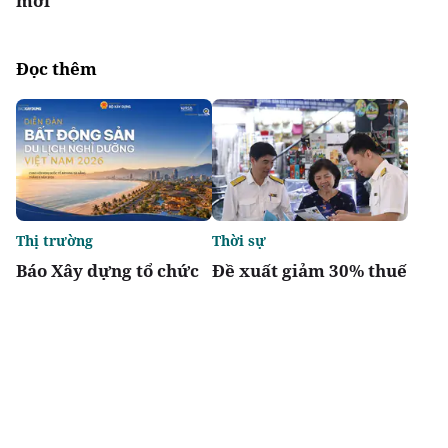
mới
Đọc thêm
Thị trường
Thời sự
Báo Xây dựng tổ chức
Đề xuất giảm 30% thuế
Diễn đàn “Bất động sản
thu nhập cho hộ kinh
Du lịch nghỉ dưỡng
doanh, doanh nghiệp
Việt Nam 2026”
có doanh thu đến 10 tỷ
đồng