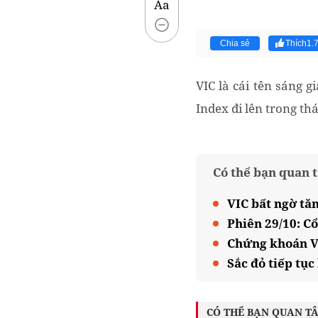
Aa
Chia sẻ
Thích
1.
VIC là cái tên sáng 
Index đi lên trong th
Có thể bạn quan 
VIC bất ngờ tă
Phiên 29/10: C
Chứng khoán V
Sắc đỏ tiếp tụ
CÓ THỂ BẠN QUAN T