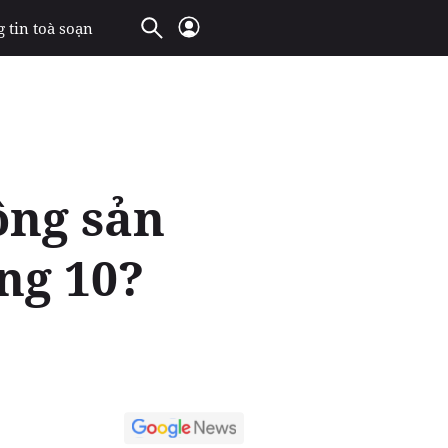
 tin toà soạn
ộng sản
áng 10?