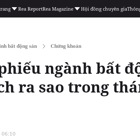
trang
Rea Report
Rea Magazine
Hội đồng chuyên gia
Thông
ính bất động sản
Chứng khoán
 phiếu ngành bất đ
ch ra sao trong th
- 06:10