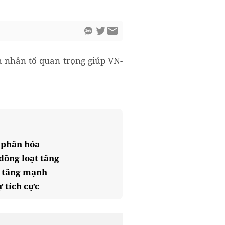
nh nhân tố quan trọng giúp VN-
 phân hóa
đồng loạt tăng
n tăng mạnh
ự tích cực