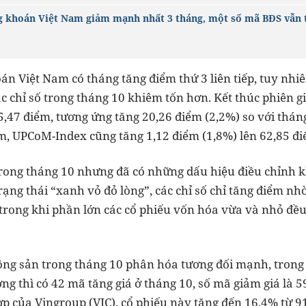
 khoán Việt Nam giảm mạnh nhất 3 tháng, một số mã BĐS vẫn
n Việt Nam có tháng tăng điểm thứ 3 liên tiếp, tuy nhiê
 chỉ số trong tháng 10 khiêm tốn hơn. Kết thúc phiên gi
,47 điểm, tương ứng tăng 20,26 điểm (2,2%) so với thán
ểm, UPCoM-Index cũng tăng 1,12 điểm (1,8%) lên 62,85 đi
 trong tháng 10 nhưng đã có những dấu hiệu điều chỉnh k
rạng thái “xanh vỏ đỏ lòng”, các chỉ số chỉ tăng điểm nhờ
trong khi phần lớn các cổ phiếu vốn hóa vừa và nhỏ đề
ng sản trong tháng 10 phân hóa tương đối mạnh, trong
ường thì có 42 mã tăng giá ở tháng 10, số mã giảm giá là
ợp của Vingroup (VIC), cổ phiếu này tăng đến 16,4% từ 9