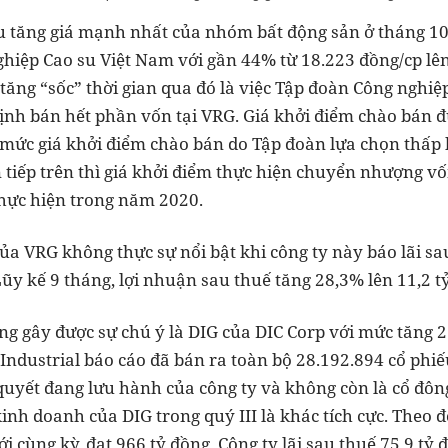
ếu tăng giá mạnh nhất của nhóm bất động sản ở tháng 10
ghiệp Cao su Việt Nam với gần 44% từ 18.223 đồng/cp lên
tăng “sốc” thời gian qua đó là việc Tập đoàn Công nghiệ
định bán hết phần vốn tại VRG. Giá khởi điểm chào bán 
 mức giá khởi điểm chào bán do Tập đoàn lựa chọn thấp
n tiếp trên thì giá khởi điểm thực hiện chuyển nhượng v
thực hiện trong năm 2020.
a VRG không thực sự nổi bật khi công ty này báo lãi sau
Lũy kế 9 tháng, lợi nhuận sau thuế tăng 28,3% lên 11,2 t
ng gây được sự chú ý là DIG của DIC Corp với mức tăng 2
ndustrial báo cáo đã bán ra toàn bộ 28.192.894 cổ phiế
quyết đang lưu hành của công ty và không còn là cổ đông
inh doanh của DIG trong quý III là khác tích cực. Theo 
i cùng kỳ, đạt 966 tỷ đồng. Công ty lãi sau thuế 75,9 tỷ 