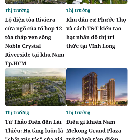
Thị trường
Thị trường
Lộ diện tòa Riviera -
Khu dân cư Phước Thọ
cửa ngõ của tổ hợp 12
và cách T&T kiến tạo
tòa tháp ven sông
hạt nhân đô thị tri
Noble Crystal
thức tại Vĩnh Long
Riverside tại khu Nam
Tp.HCM
Thị trường
Thị trường
Từ Thảo Điền đến Lái
Điều gì khiến Nam
Thiêu: Hạ tầng luôn là
Mekong Grand Plaza
"chất xúc tác" của giá
trở thành tâm điểm