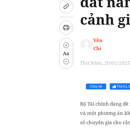
đất nă
cảnh gi
Yên
Chi
Aa
Thứ Năm, 20/02/2025 
Chia sẻ
Thích
1.
Bộ Tài chính đang đề
và một phương án khá
số chuyên gia cho rằ