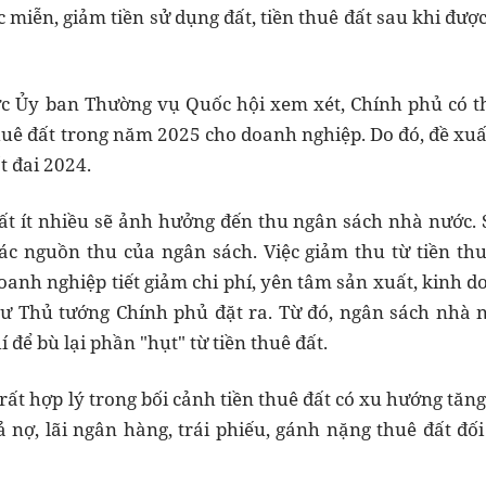
 miễn, giảm tiền sử dụng đất, tiền thuê đất sau khi đư
ợc Ủy ban Thường vụ Quốc hội xem xét, Chính phủ có t
thuê đất trong năm 2025 cho doanh nghiệp. Do đó, đề xuấ
t đai 2024.
đất ít nhiều sẽ ảnh hưởng đến thu ngân sách nhà nước. 
các nguồn thu của ngân sách. Việc giảm thu từ tiền thu
oanh nghiệp tiết giảm chi phí, yên tâm sản xuất, kinh 
ư Thủ tướng Chính phủ đặt ra. Từ đó, ngân sách nhà n
í để bù lại phần "hụt" từ tiền thuê đất.
 rất hợp lý trong bối cảnh tiền thuê đất có xu hướng tăng
rả nợ, lãi ngân hàng, trái phiếu, gánh nặng thuê đất đố