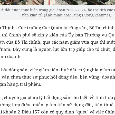
uê đất được thực hiện trong giai đoạn 2020 - 2024, hỗ trợ tích cự
nền kinh tế. (Ảnh minh họa: Tùng Dương/Reatimes)
Thịnh - Cục trưởng Cục Quản lý công sản, Bộ Tài chính
thì Chính phủ sẽ xin ý kiến của Ủy ban Thường vụ Quố
0% của Bộ Tài chính, qua các năm giảm vừa qua thì mứ
g/năm. Đây cũng là nguồn lực lớn trợ giúp cho tổ chức,
inh doanh.
bất động sản, việc giảm tiền thuê đất có ý nghĩa giảm tải
 vẫn chưa thực sự phục hồi đồng đều, bền vững; doanh
gân hàng, trái phiếu.
 chuyên gia pháp lý bất động sản cho biết, về tính hợp 
trường hợp được miễn, giảm tiền sử dụng đất, tiền thuê
thì khoản 2 Điều 157 còn có quy định "quét" về việc Ch