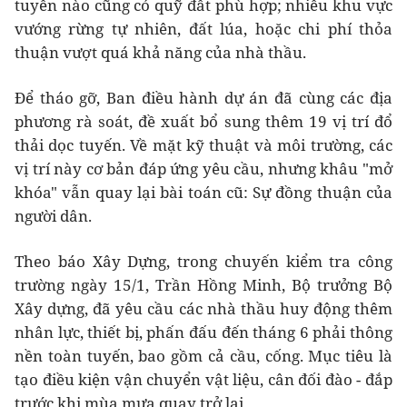
tuyến nào cũng có quỹ đất phù hợp; nhiều khu vực
vướng rừng tự nhiên, đất lúa, hoặc chi phí thỏa
thuận vượt quá khả năng của nhà thầu.
Để tháo gỡ, Ban điều hành dự án đã cùng các địa
phương rà soát, đề xuất bổ sung thêm 19 vị trí đổ
thải dọc tuyến. Về mặt kỹ thuật và môi trường, các
vị trí này cơ bản đáp ứng yêu cầu, nhưng khâu "mở
khóa" vẫn quay lại bài toán cũ: Sự đồng thuận của
người dân.
Theo báo Xây Dựng, trong chuyến kiểm tra công
trường ngày 15/1, Trần Hồng Minh, Bộ trưởng Bộ
Xây dựng, đã yêu cầu các nhà thầu huy động thêm
nhân lực, thiết bị, phấn đấu đến tháng 6 phải thông
nền toàn tuyến, bao gồm cả cầu, cống. Mục tiêu là
tạo điều kiện vận chuyển vật liệu, cân đối đào - đắp
trước khi mùa mưa quay trở lại.