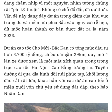
đang chậm nhịp vì một nguyên nhân tưởng chừng
rất "phi kỹ thuật": Không có chỗ đổ đất, đá dư thừa.
Vấn đề này đang đẩy dự án trọng điểm của khu vực
trung du và miền núi phía Bắc vào nguy cơ trễ hẹn,
dù mốc hoàn thành cơ bản được đặt ra là năm
2026.
Dự án cao tốc Chợ Mới - Bắc Kạn có tổng mức đầu tư
hơn 5.700 tỷ đồng, chiều dài gần 29km, quy mô 4
làn xe được xem là một mắt xích quan trọng trong
trục cao tốc Hà Nội - Cao Bằng tương lai. Tuyến
đường đi qua địa hình đồi núi phức tạp, khối lượng
đào cắt rất lớn, khác hẳn với các dự án cao tốc ở
miền xuôi vốn chủ yếu sử dụng đất đắp, theo báo
Nhân Dân.