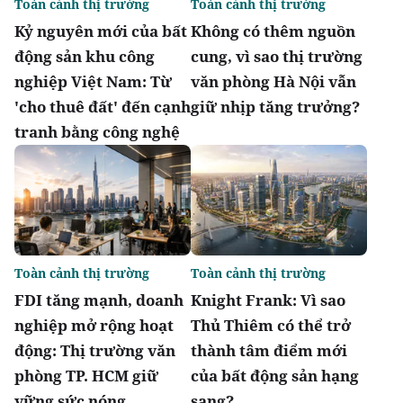
Toàn cảnh thị trường
Toàn cảnh thị trường
Kỷ nguyên mới của bất
Không có thêm nguồn
động sản khu công
cung, vì sao thị trường
nghiệp Việt Nam: Từ
văn phòng Hà Nội vẫn
'cho thuê đất' đến cạnh
giữ nhịp tăng trưởng?
tranh bằng công nghệ
Toàn cảnh thị trường
Toàn cảnh thị trường
FDI tăng mạnh, doanh
Knight Frank: Vì sao
nghiệp mở rộng hoạt
Thủ Thiêm có thể trở
động: Thị trường văn
thành tâm điểm mới
phòng TP. HCM giữ
của bất động sản hạng
vững sức nóng
sang?