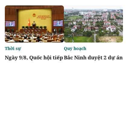
Thời sự
Quy hoạch
Ngày 9/8, Quốc hội tiếp
Bắc Ninh duyệt 2 dự án
tục thảo luận về hai dự
nhà ở xã hội tổng vốn
án luật liên quan đến
gần 2.000 tỷ tại
lĩnh vực tài chính,
phường Vũ Ninh, Nam
ngân hàng
Sơn
Chia sẻ
Thích
2.8k