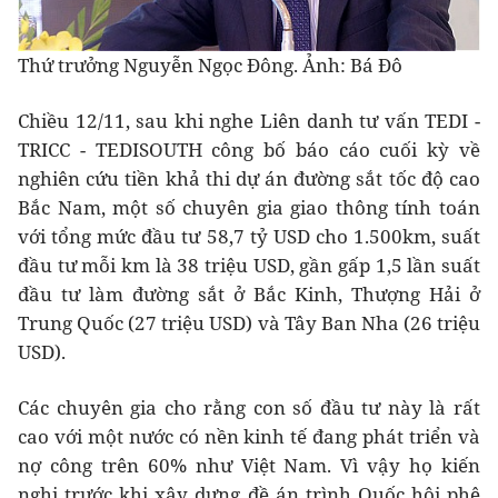
Thứ trưởng Nguyễn Ngọc Đông. Ảnh: Bá Đô
Chiều 12/11, sau khi nghe Liên danh tư vấn TEDI -
TRICC - TEDISOUTH công bố báo cáo cuối kỳ về
nghiên cứu tiền khả thi dự án đường sắt tốc độ cao
Bắc Nam, một số chuyên gia giao thông tính toán
với tổng mức đầu tư 58,7 tỷ USD cho 1.500km, suất
đầu tư mỗi km là 38 triệu USD, gần gấp 1,5 lần suất
đầu tư làm đường sắt ở Bắc Kinh, Thượng Hải ở
Trung Quốc (27 triệu USD) và Tây Ban Nha (26 triệu
USD).
Các chuyên gia cho rằng con số đầu tư này là rất
cao với một nước có nền kinh tế đang phát triển và
nợ công trên 60% như Việt Nam. Vì vậy họ kiến
nghị trước khi xây dựng đề án trình Quốc hội phê