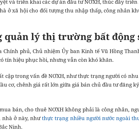
ệt và triển khai các dự án đầu tư NƠXH, thúc đẩy triển 
nhà ở xã hội cho đối tượng thu nhập thấp, công nhân kh
 quản lý thị trường bất động
a Chính phủ, Chủ nhiệm Ủy ban Kinh tế Vũ Hồng Thanh 
có tín hiệu phục hồi, nhưng vẫn còn khó khăn.
ất cập trong vấn đề NƠXH, như thực trạng người có nhu
đầu cơ, chênh giá rất lớn giữa giá bán chủ đầu tư đăng k
 mua bán, cho thuê NƠXH không phải là công nhân, ngư
nh nhà ở này, như
thực trạng nhiều người nước ngoài thu
 Bắc Ninh.