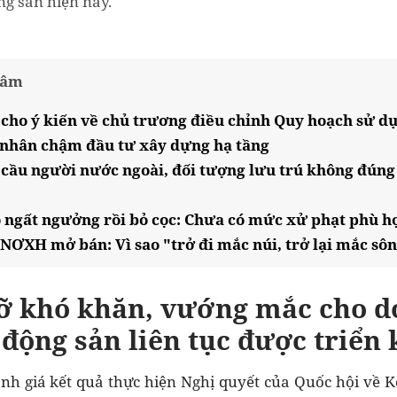
ng sản hiện nay.
tâm
cho ý kiến về chủ trương điều chỉnh Quy hoạch sử dụ
 nhân chậm đầu tư xây dựng hạ tầng
 cầu người nước ngoài, đối tượng lưu trú không đúng
o ngất ngưởng rồi bỏ cọc: Chưa có mức xử phạt phù h
 NƠXH mở bán: Vì sao "trở đi mắc núi, trở lại mắc sô
ỡ khó khăn, vướng mắc cho do
 động sản
liên tục được triển 
nh giá kết quả thực hiện Nghị quyết của Quốc hội về Kế