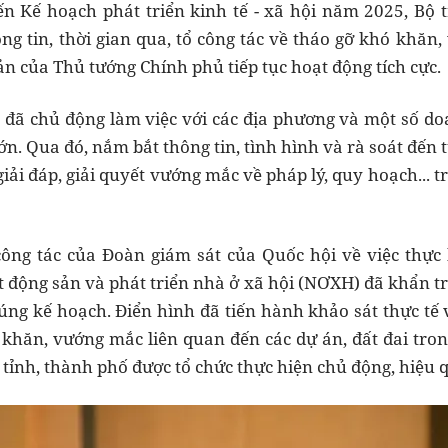
 Kế hoạch phát triển kinh tế - xã hội năm 2025, 
g tin, thời gian qua, tổ công tác về tháo gỡ khó khăn
ản của Thủ tướng Chính phủ tiếp tục hoạt động tích cực.
c đã chủ động làm việc với các địa phương và một số d
ớn. Qua đó, nắm bắt thông tin, tình hình và rà soát đến 
giải đáp, giải quyết vướng mắc về pháp lý, quy hoạch... t
công tác của Đoàn giám sát của Quốc hội về việc thực 
t động sản và phát triển nhà ở xã hội (NƠXH) đã khẩn tr
úng kế hoạch. Điển hình đã tiến hành khảo sát thực tế 
 khăn, vướng mắc liên quan đến các dự án, đất đai tron
ố tỉnh, thành phố được tổ chức thực hiện chủ động, hiệu 