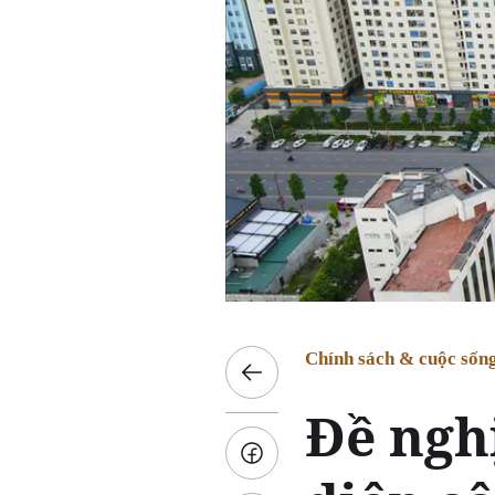
Chính sách & cuộc sốn
Đề ngh