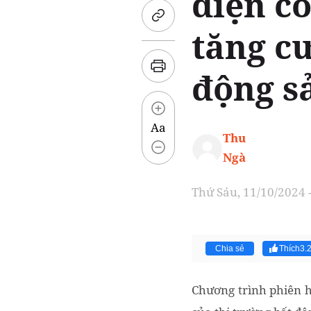
diện c
tăng c
động s
Aa
Thu
Ngà
Thứ Sáu, 11/10/2024 
Chia sẻ
Thích
3.
Chương trình phiên h