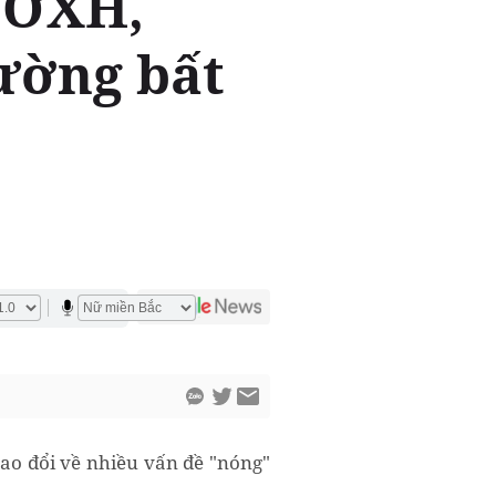
 NƠXH,
rường bất
ao đổi về nhiều vấn đề "nóng"