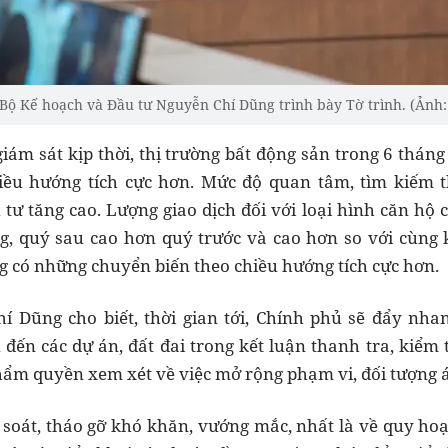
Bộ Kế hoạch và Đầu tư Nguyễn Chí Dũng trình bày Tờ trình. (Ảnh
iám sát kịp thời, thị trường bất động sản trong 6 thá
iều hướng tích cực hơn. Mức độ quan tâm, tìm kiếm t
tư tăng cao. Lượng giao dịch đối với loại hình căn hộ c
g, quý sau cao hơn quý trước và cao hơn so với cùng
g có những chuyển biến theo chiều hướng tích cực hơn.
í Dũng cho biết, thời gian tới, Chính phủ sẽ đẩy nha
đến các dự án, đất đai trong kết luận thanh tra, kiểm t
hẩm quyền xem xét về việc mở rộng phạm vi, đối tượng 
rà soát, tháo gỡ khó khăn, vướng mắc, nhất là về quy ho