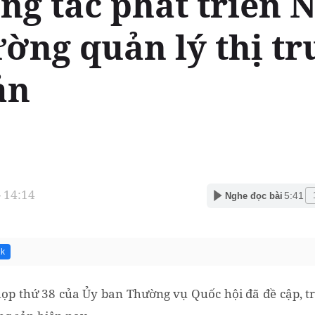
ông tác phát triển
ường quản lý thị t
ản
- 14:14
5:41
Nghe đọc bài
2k
ọp thứ 38 của Ủy ban Thường vụ Quốc hội đã đề cập, tr