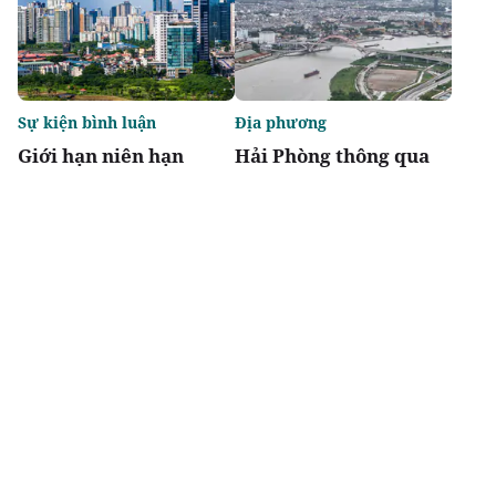
Sự kiện bình luận
Địa phương
Giới hạn niên hạn
Hải Phòng thông qua
không biến chung cư
danh mục 95 dự án
thành "tiêu sản"
phải thu hồi đất
Chia sẻ
Thích
1.9k
Đô thị & đời sống
Địa phương
Agribank thúc đẩy
Bắc Ninh chấp thuận
nguồn vốn tín dụng
hai dự án nhà ở xã hội
phát triển nhà ở xã hội
tại phường Nam Sơn