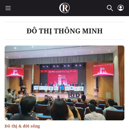
ĐÔ THỊ THÔNG MINH
Đô thị & đời sống