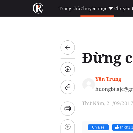
Trang chủ
Chuyên mục
Chuyên 
Đừng c
Yên Trung
huongbt.ajc@g
Thứ Năm, 21/09/2017 
Chia sẻ
Thích
1.