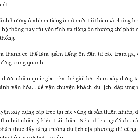
hiệt.
 ảnh hưởng ô nhiễm tiếng ồn ở mức tối thiểu vì chúng h
hệ thống này rất yên tĩnh và tiếng ồn thường chỉ phát r
 thống.
 thanh có thể làm giảm tiếng ồn đến từ các trạm ga, 
rường xung quanh.
 được nhiều quốc gia trên thế giới lựa chọn xây dựng tạ
cảnh văn hóa... để vận chuyện khách du lịch, đáp ứng
yện xây dựng cáp treo tại các vùng di sản thiên nhiên, di
thu hút nhiều ý kiến trái chiều. Nếu nhiều người cho rằ
phần thúc đẩy tăng trưởng du lịch địa phương; thì cũng 
phá hủy các di tích, di sản.