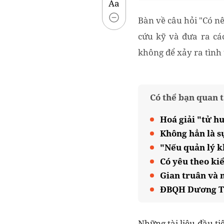
Aa
Bàn về câu hỏi "Có n
cứu kỹ và đưa ra cá
không để xảy ra tình 
Có thể bạn quan 
Hoá giải "tử h
Không hẳn là s
"Nếu quản lý kh
Có yêu theo kiể
Gian truân và 
ĐBQH Dương Tr
Những tài liệu đầu t