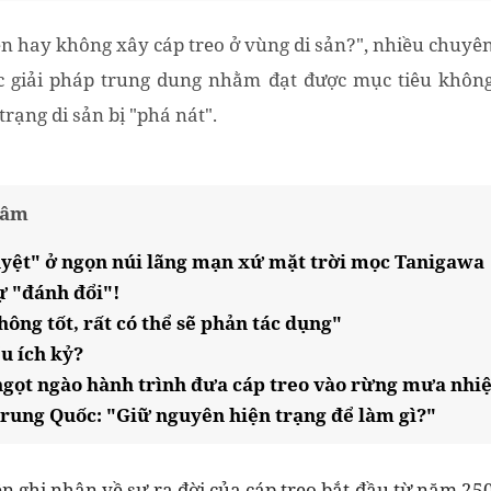
ên hay không xây cáp treo ở vùng di sản?", nhiều chuyên
c giải pháp trung dung nhằm đạt được mục tiêu khô
trạng di sản bị "phá nát".
tâm
uyệt" ở ngọn núi lãng mạn xứ mặt trời mọc Tanigawa
ự "đánh đổi"!
ông tốt, rất có thể sẽ phản tác dụng"
u ích kỷ?
ngọt ngào hành trình đưa cáp treo vào rừng mưa nhiệ
ung Quốc: "Giữ nguyên hiện trạng để làm gì?"
iên ghi nhận về sự ra đời của cáp treo bắt đầu từ năm 2