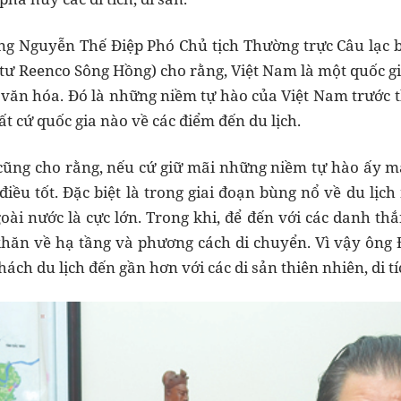
ng Nguyễn Thế Điệp Phó Chủ tịch Thường trực Câu lạc 
tư Reenco Sông Hồng) cho rằng, Việt Nam là một quốc g
 văn hóa. Đó là những niềm tự hào của Việt Nam trước th
t cứ quốc gia nào về các điểm đến du lịch.
 cũng cho rằng, nếu cứ giữ mãi những niềm tự hào ấy 
điều tốt. Đặc biệt là trong giai đoạn bùng nổ về du lịc
oài nước là cực lớn. Trong khi, để đến với các danh t
hăn về hạ tầng và phương cách di chuyển. Vì vậy ông 
ách du lịch đến gần hơn với các di sản thiên nhiên, di t