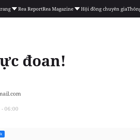
trang
Rea Report
Rea Magazine
Hội đồng chuyên gia
Thông
ực đoan!
mail.com
- 06:00
1k