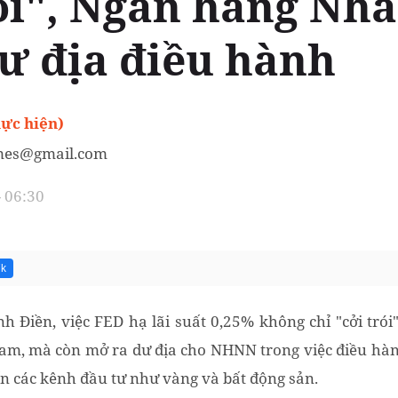
rói", Ngân hàng Nh
ư địa điều hành
ực hiện)
mes@gmail.com
- 06:30
7k
 Điền, việc FED hạ lãi suất 0,25% không chỉ "cởi trói" 
am, mà còn mở ra dư địa cho NHNN trong việc điều hành
n các kênh đầu tư như vàng và bất động sản.