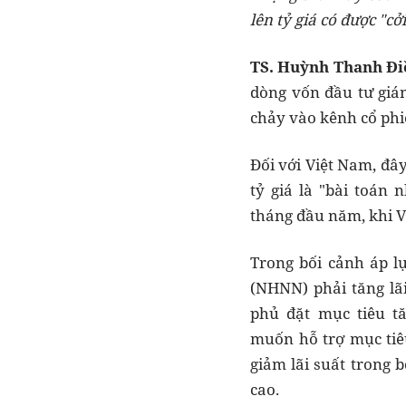
lên tỷ giá có được "cở
TS. Huỳnh Thanh Đi
dòng vốn đầu tư giá
chảy vào kênh cổ phiế
Đối với Việt Nam, đây 
tỷ giá là "bài toán
tháng đầu năm, khi V
Trong bối cảnh áp l
(NHNN) phải tăng lã
phủ đặt mục tiêu t
muốn hỗ trợ mục tiê
giảm lãi suất trong b
cao.