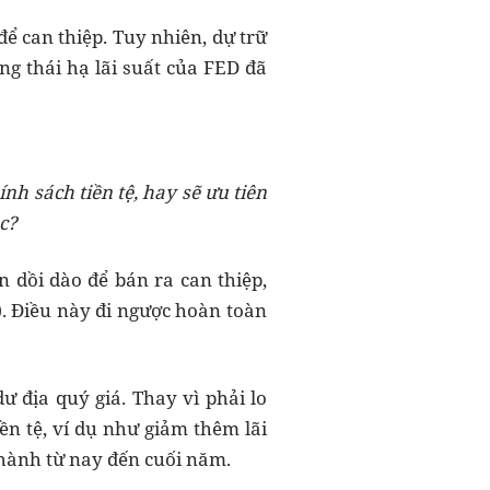
để can thiệp. Tuy nhiên, dự trữ
ộng thái hạ lãi suất của FED đã
ính sách tiền tệ, hay sẽ ưu tiên
c?
n dồi dào để bán ra can thiệp,
). Điều này đi ngược hoàn toàn
ư địa quý giá. Thay vì phải lo
iền tệ, ví dụ như giảm thêm lãi
u hành từ nay đến cuối năm.