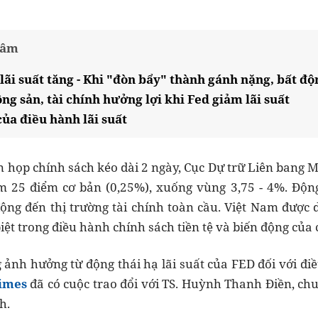
tâm
 lãi suất tăng - Khi "đòn bẩy" thành gánh nặng, bất độ
ng sản, tài chính hưởng lợi khi Fed giảm lãi suất
của điều hành lãi suất
n họp chính sách kéo dài 2 ngày, Cục Dự trữ Liên bang 
 25 điểm cơ bản (0,25%), xuống vùng 3,75 - 4%. Động 
ộng đến thị trường tài chính toàn cầu. Việt Nam được 
iệt trong điều hành chính sách tiền tệ và biến động của 
ảnh hưởng từ động thái hạ lãi suất của FED đối với đi
imes
đã có cuộc trao đổi với TS. Huỳnh Thanh Điền, chu
h.