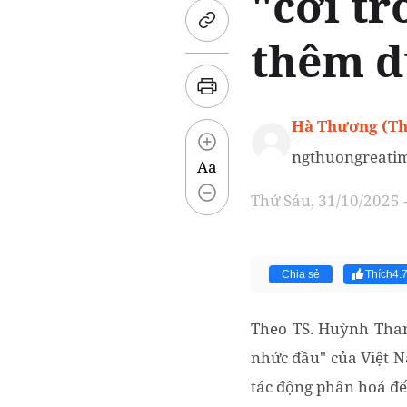
"cởi t
thêm d
Hà Thương (Th
ngthuongreati
Aa
Thứ Sáu, 31/10/2025 
Chia sẻ
Thích
4.
Theo TS. Huỳnh Thanh
nhức đầu" của Việt N
tác động phân hoá đế