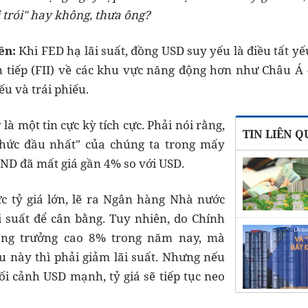
i trói" hay
không, thưa ông?
ền:
Khi FED hạ lãi suất, đồng USD suy yếu là điều tất yế
n tiếp (FII) về các khu vực năng động hơn như Châu Á
u và trái phiếu.
là một tin cực kỳ tích cực. Phải nói rằng,
TIN LIÊN 
 nhức đầu nhất" của chúng ta trong mấy
ND đã mất giá gần 4% so với USD.
ực tỷ giá lớn, lẽ ra Ngân hàng Nhà nước
i suất để cân bằng. Tuy nhiên, do Chính
ăng trưởng cao 8% trong năm nay, mà
u này thì phải giảm lãi suất. Nhưng nếu
ối cảnh USD mạnh, tỷ giá sẽ tiếp tục neo