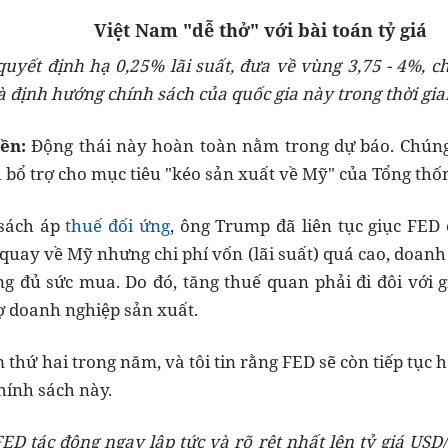
Việt Nam
"
dễ thở
"
với bài toán tỷ giá
quyết định hạ 0,25% lãi suất, đưa về vùng 3,75 - 4%, ch
 định hướng chính sách của quốc gia này trong thời gia
ền:
Động thái này hoàn toàn nằm trong dự báo. Chúng
 bổ trợ cho mục tiêu "kéo sản xuất về Mỹ" của Tổng th
 sách áp
thuế đối ứng
, ông Trump đã liên tục giục FED c
quay về Mỹ nhưng chi phí vốn (lãi suất) quá cao, doanh 
g đủ sức mua. Do đó, tăng thuế quan phải đi đôi với gi
rợ doanh nghiệp sản xuất.
 thứ hai trong năm, và tôi tin rằng FED sẽ còn tiếp tục hạ
hính sách này.
FED tác động ngay lập tức và rõ rệt nhất lên tỷ giá US