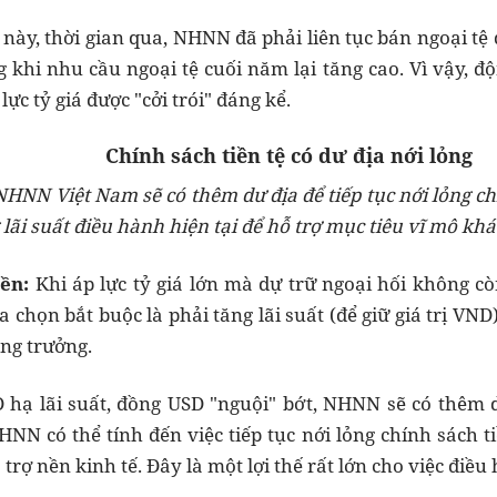
 này, thời gian qua, NHNN đã phải liên tục bán ngoại tệ 
g khi nhu cầu ngoại tệ cuối năm lại tăng cao. Vì vậy, đ
lực tỷ giá được "cởi trói" đáng kể.
C
hính sách tiền tệ
có dư địa nới lỏng
, NHNN
Việt Nam sẽ có thêm dư địa để tiếp tục nới lỏng ch
lãi suất điều hành hiện tại để hỗ trợ mục tiêu vĩ mô khá
ền:
Khi áp lực tỷ giá lớn mà dự trữ ngoại hối không cò
chọn bắt buộc là phải tăng lãi suất (để giữ giá trị VND
ăng trưởng.
D hạ lãi suất, đồng USD "nguội" bớt, NHNN sẽ có thêm d
HNN có thể tính đến việc tiếp tục nới lỏng chính sách t
 trợ nền kinh tế. Đây là một lợi thế rất lớn cho việc điề