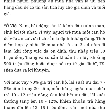
nhiều người, phương án mua nhà vẫn là ưu tiên
hàng đầu để có tài sản tích lũy cho gia đình và tuổi
già.
“Ở Việt Nam, bất động sản là kênh đầu tư an toàn,
sinh lợi tốt nhất. Vì vậy, người trẻ mua một căn hộ
để vừa an cư vừa tích sản là định hướng đúng. Thời
điểm hợp lý nhất để mua nhà là sau 3 - 4 năm đi
làm, khi công việc đã ổn định, thu nhập trên 30
triệu đồng/tháng và có sẵn khoản tích lũy khoảng
500 triệu đồng hoặc được hỗ trợ từ gia đình", TS.
Hiển đưa ra lời khuyên.
Với mức vay 70% giá trị căn hộ, lãi suất ưu đãi 7 -
8%/năm trong 20 năm, mỗi tháng người mua phải
trả 10 - 12 triệu đồng. Sau khi hết ưu đãi, lãi suất
thường tăng lên 10 - 12%, khiến khoản trả hàng
tháng đội lên 13- 15 triệu đồng, gần một nửa thu