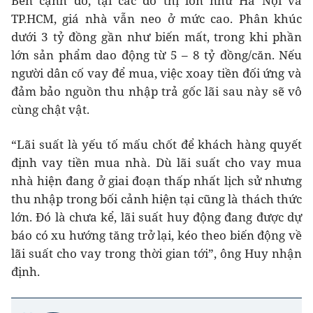
Bên cạnh đó, tại các đô thị lớn như Hà Nội và
TP.HCM, giá nhà vẫn neo ở mức cao. Phân khúc
dưới 3 tỷ đồng gần như biến mất, trong khi phần
lớn sản phẩm dao động từ 5 – 8 tỷ đồng/căn. Nếu
người dân cố vay để mua, việc xoay tiền đối ứng và
đảm bảo nguồn thu nhập trả gốc lãi sau này sẽ vô
cùng chật vật.
“Lãi suất là yếu tố mấu chốt để khách hàng quyết
định vay tiền mua nhà. Dù lãi suất cho vay mua
nhà hiện đang ở giai đoạn thấp nhất lịch sử nhưng
thu nhập trong bối cảnh hiện tại cũng là thách thức
lớn. Đó là chưa kể, lãi suất huy động đang được dự
báo có xu hướng tăng trở lại, kéo theo biến động về
lãi suất cho vay trong thời gian tới”, ông Huy nhận
định.