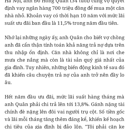
Hà Nội, anh Đỗ Hồng Quân (34 tuổi) cùng vợ quyết
định vay ngân hàng 700 triệu đồng để mua một căn
nhà nhỏ. Khoản vay có thời hạn 10 năm với mức lãi
suất ưu đãi ban đầu là 11,5% trong năm đầu tiên.
Nhớ lại những ngày ấy, anh Quân cho biết vợ chồng
anh đã cẩn thận tính toán khả năng trả nợ dựa trên
thu nhập ổn định. Căn nhà không chỉ là nơi che
mưa che nắng mà còn là tài sản quý giá nhất của
gia đình. Tuy nhiên, những biến động kinh tế sau đó
đã khiến câu chuyện trả nợ của anh trở nên đầy lo
âu.
Hết năm đầu ưu đãi, mức lãi suất hàng tháng mà
anh Quân phải chi trả lên tới 13,8%. Gánh nặng tài
chính đè nặng lên đôi vai người trụ cột. Số tiền gốc
và lãi mỗi tháng tăng thêm đáng kể, khiến kế hoạch
chi tiêu của gia đình bị đảo lộn. "Tôi phải căn ke