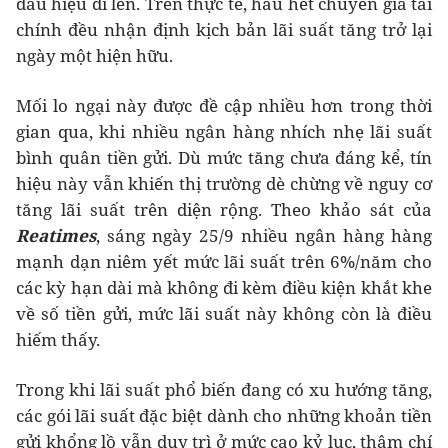
dấu hiệu đi lên. Trên thực tế, hầu hết chuyên gia tài
chính đều nhận định kịch bản lãi suất tăng trở lại
ngày một hiện hữu.
Mối lo ngại này được đề cập nhiều hơn trong thời
gian qua, khi nhiều ngân hàng nhích nhẹ lãi suất
bình quân tiền gửi. Dù mức tăng chưa đáng kể, tín
hiệu này vẫn khiến thị trường dè chừng về nguy cơ
tăng lãi suất trên diện rộng. Theo khảo sát của
Reatimes
, sáng ngày 25/9
nhiều ngân hàng
hàng
mạnh dạn niêm yết mức lãi suất trên 6%/năm cho
các kỳ hạn dài mà không đi kèm điều kiện khắt khe
về số tiền gửi, mức lãi suất này không còn là điều
hiếm thấy.
Trong khi lãi suất phổ biến đang có xu hướng tăng,
các gói lãi suất đặc biệt dành cho những khoản tiền
gửi khổng lồ vẫn duy trì ở mức cao kỷ lục, thậm chí