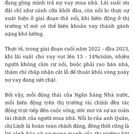
đang gồng mình trả nợ vay mua nhà. Lãi suất ưu
đãi chỉ như cánh cửa khởi đầu, còn nỗi lo thực sự
xuất hiện ở giai đoạn thả nổi, khi biến động ở thị
trường vĩ mô có thể biến khoản vay thành gánh
nặng khó lường.
Thực tế, trong giai đoạn cuối năm 2022 - đầu 2023,
khi lãi suất cho vay vọt lên 13 - 14%/năm, nhiều
người không cầm cự nổi, buộc phải rao bán nhà,
thậm chí chấp nhận cắt lỗ để thoát khỏi vòng xoáy
nợ vay đang siết chặt.
Bởi vậy, mỗi động thái của Ngân hàng Nhà nước,
mỗi biến động trên thị trường tài chính đều tác
động trực tiếp đến cuộc sống, ước mơ và sự an toàn
tài chính của người mua nhà. Nỗi lo của anh Quân,
chị Linh là hoàn toàn chính đáng, đồng thời cũng là
lời cảnh báo về sự mong manh của thị trường bất