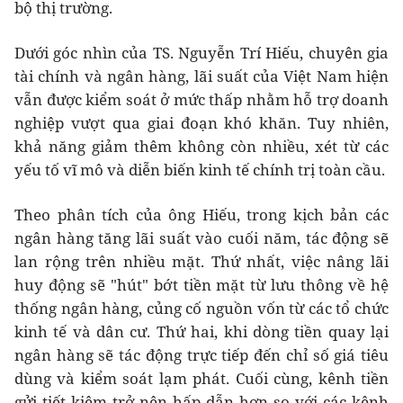
bộ thị trường.
Dưới góc nhìn của TS. Nguyễn Trí Hiếu, chuyên gia
tài chính và ngân hàng, lãi suất của Việt Nam hiện
vẫn được kiểm soát ở mức thấp nhằm hỗ trợ doanh
nghiệp vượt qua giai đoạn khó khăn. Tuy nhiên,
khả năng giảm thêm không còn nhiều, xét từ các
yếu tố vĩ mô và diễn biến kinh tế chính trị toàn cầu.
Theo phân tích của ông Hiếu, trong kịch bản các
ngân hàng tăng lãi suất vào cuối năm, tác động sẽ
lan rộng trên nhiều mặt. Thứ nhất, việc nâng lãi
huy động sẽ "hút" bớt tiền mặt từ lưu thông về hệ
thống ngân hàng, củng cố nguồn vốn từ các tổ chức
kinh tế và dân cư. Thứ hai, khi dòng tiền quay lại
ngân hàng sẽ tác động trực tiếp đến chỉ số giá tiêu
dùng và kiểm soát lạm phát. Cuối cùng, kênh tiền
gửi tiết kiệm trở nên hấp dẫn hơn so với các kênh