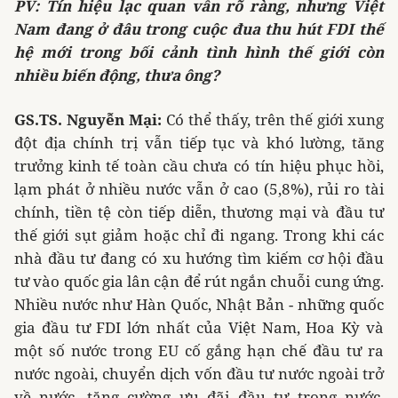
PV: Tín hiệu lạc quan vẫn rõ ràng, nhưng Việt
Nam đang ở đâu trong cuộc đua thu hút FDI thế
hệ mới trong bối cảnh tình hình thế giới còn
nhiều biến động, thưa ông?
GS.TS. Nguyễn Mại:
Có thể thấy, trên thế giới xung
đột địa chính trị vẫn tiếp tục và khó lường, tăng
trưởng kinh tế toàn cầu chưa có tín hiệu phục hồi,
lạm phát ở nhiều nước vẫn ở cao (5,8%), rủi ro tài
chính, tiền tệ còn tiếp diễn, thương mại và đầu tư
thế giới sụt giảm hoặc chỉ đi ngang. Trong khi các
nhà đầu tư đang có xu hướng tìm kiếm cơ hội đầu
tư vào quốc gia lân cận để rút ngắn chuỗi cung ứng.
Nhiều nước như Hàn Quốc, Nhật Bản - những quốc
gia đầu tư FDI lớn nhất của Việt Nam, Hoa Kỳ và
một số nước trong EU cố gắng hạn chế đầu tư ra
nước ngoài, chuyển dịch vốn đầu tư nước ngoài trở
về nước, tăng cường ưu đãi đầu tư trong nước.