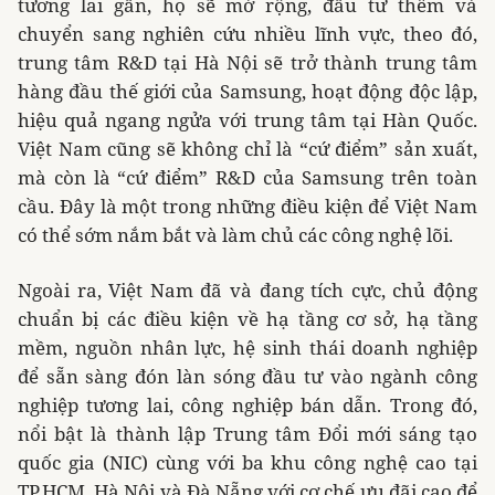
tương lai gần, họ sẽ mở rộng, đầu tư thêm và
chuyển sang nghiên cứu nhiều lĩnh vực, theo đó,
trung tâm R&D tại Hà Nội sẽ trở thành trung tâm
hàng đầu thế giới của Samsung, hoạt động độc lập,
hiệu quả ngang ngửa với trung tâm tại Hàn Quốc.
Việt Nam cũng sẽ không chỉ là “cứ điểm” sản xuất,
mà còn là “cứ điểm” R&D của Samsung trên toàn
cầu. Đây là một trong những điều kiện để Việt Nam
có thể sớm nắm bắt và làm chủ các công nghệ lõi.
Ngoài ra, Việt Nam đã và đang tích cực, chủ động
chuẩn bị các điều kiện về hạ tầng cơ sở, hạ tầng
mềm, nguồn nhân lực, hệ sinh thái doanh nghiệp
để sẵn sàng đón làn sóng đầu tư vào ngành công
nghiệp tương lai, công nghiệp bán dẫn. Trong đó,
nổi bật là thành lập Trung tâm Ðổi mới sáng tạo
quốc gia (NIC) cùng với ba khu công nghệ cao tại
TP.HCM, Hà Nội và Ðà Nẵng với cơ chế ưu đãi cao để