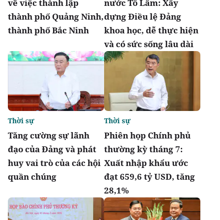
về việc thành lập
nước Tô Lâm: Xây
thành phố Quảng Ninh,
dựng Điều lệ Đảng
thành phố Bắc Ninh
khoa học, dễ thực hiện
và có sức sống lâu dài
Thời sự
Thời sự
Tăng cường sự lãnh
Phiên họp Chính phủ
đạo của Đảng và phát
thường kỳ tháng 7:
huy vai trò của các hội
Xuất nhập khẩu ước
quần chúng
đạt 659,6 tỷ USD, tăng
28,1%