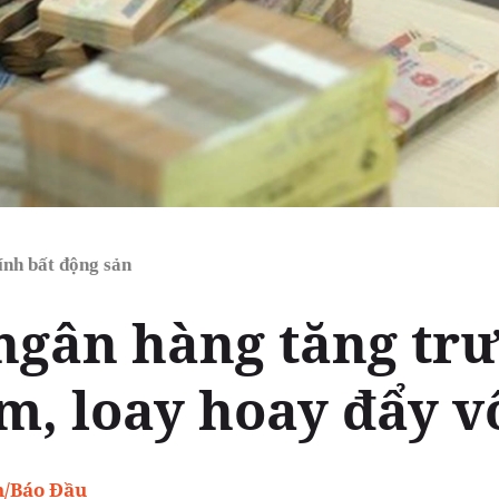
ính bất động sản
ngân hàng tăng trư
m, loay hoay đẩy v
n/Báo Đầu