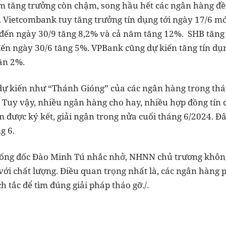
 tăng trưởng còn chậm, song hầu hết các ngân hàng đều
 Vietcombank tuy tăng trưởng tín dụng tới ngày 17/6 mới
 đến ngày 30/9 tăng 8,2% và cả năm tăng 12%. SHB tăng 
đến ngày 30/6 tăng 5%. VPBank cũng dự kiến tăng tín d
ần 2%.
 dự kiến như “Thánh Gióng” của các ngân hàng trong th
 Tuy vậy, nhiều ngân hàng cho hay, nhiều hợp đồng tín 
m được ký kết, giải ngân trong nửa cuối tháng 6/2024. Đây
g 6.
hống đốc Đào Minh Tú nhắc nhở, NHNN chủ trương không
 với chất lượng. Điều quan trọng nhất là, các ngân hàng
h tắc để tìm đúng giải pháp tháo gỡ./.