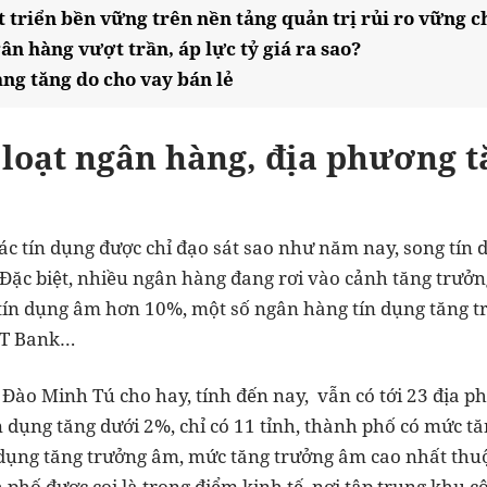
 triển bền vững trên nền tảng quản trị rủi ro vững c
gân hàng vượt trần, áp lực tỷ giá ra sao?
ng tăng do cho vay bán lẻ
 loạt
ngân hàng
, địa phương t
c tín dụng được chỉ đạo sát sao như năm nay, song tín 
 Đặc biệt, nhiều ngân hàng đang rơi vào cảnh tăng trưở
tín dụng âm hơn 10%, một số ngân hàng tín dụng tăng 
T Bank…
ào Minh Tú cho hay, tính đến nay, vẫn có tới 23 địa p
 dụng tăng dưới 2%, chỉ có 11 tỉnh, thành phố có mức tă
n dụng tăng trưởng âm, mức tăng trưởng âm cao nhất thu
h phố được coi là trọng điểm kinh tế, nơi tập trung khu 