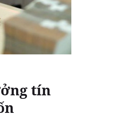
ởng tín
ốn