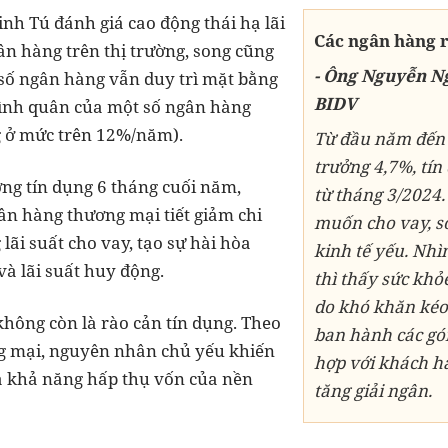
nh Tú đánh giá cao động thái hạ lãi
Các ngân hàng r
ân hàng trên thị trường, song cũng
- Ông Nguyễn N
 số ngân hàng vẫn duy trì mặt bằng
BIDV
 bình quân của một số ngân hàng
 ở mức trên 12%/năm).
Từ đầu năm đến 
trưởng 4,7%, tín
ởng tín dụng 6 tháng cuối năm,
từ tháng 3/2024.
n hàng thương mại tiết giảm chi
muốn cho vay, s
lãi suất cho vay, tạo sự hài hòa
kinh tế yếu. Nhì
và lãi suất huy động.
thì thấy sức kh
do khó khăn kéo 
 không còn là rào cản tín dụng. Theo
ban hành các gói
g mại, nguyên nhân chủ yếu khiến
hợp với khách h
à khả năng hấp thụ vốn của nền
tăng giải ngân.