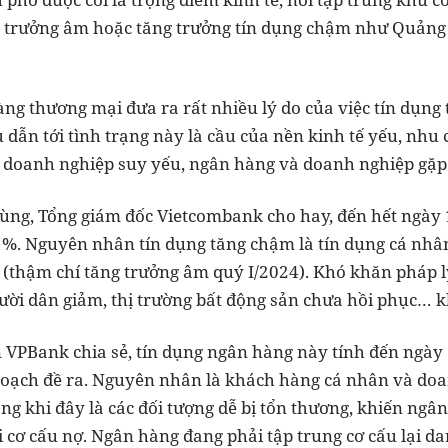
g trưởng âm hoặc tăng trưởng tín dụng chậm như Quảng
ng thương mại đưa ra rất nhiều lý do của việc tín dụng
dẫn tới tình trạng này là cầu của nền kinh tế yếu, nhu
 doanh nghiệp suy yếu, ngân hàng và doanh nghiệp gặ
g, Tổng giám đốc Vietcombank cho hay, đến hết ngày 1
%. Nguyên nhân tín dụng tăng chậm là tín dụng cá nhân
 (thậm chí tăng trưởng âm quý I/2024). Khó khăn pháp l
ười dân giảm, thị trường bất động sản chưa hồi phục… k
ện VPBank chia sẻ, tín dụng ngân hàng này tính đến ngà
hoạch đề ra. Nguyên nhân là khách hàng cá nhân và do
ong khi đây là các đối tượng dễ bị tổn thương, khiến ng
ải cơ cấu nợ. Ngân hàng đang phải tập trung cơ cấu lại 