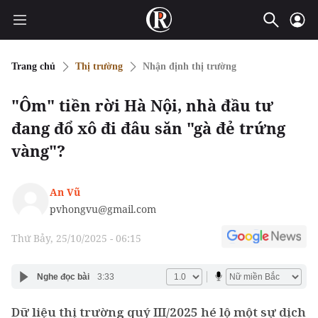
Trang chủ
Thị trường
Nhận định thị trường
"Ôm" tiền rời Hà Nội, nhà đầu tư
đang đổ xô đi đâu săn "gà đẻ trứng
vàng"?
An Vũ
pvhongvu@gmail.com
Thứ Bảy, 25/10/2025 - 06:15
Nghe đọc bài
3:33
Dữ liệu thị trường quý III/2025 hé lộ một sự dịch