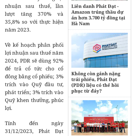
nhuận sau thuế, lần
Liên danh Phát Đạt -
Amazon trúng thầu dự
lượt tăng 370% và
án hơn 3.700 tỷ đồng tại
35,8% so với thực hiện
Hà Nam
năm 2023.
Về kế hoạch phân phối
lợi nhuận sau thuế năm
2024, PDR sẽ dùng 92%
để trả cổ tức cho cổ
Không còn gánh nặng
đông bằng cổ phiếu; 3%
trái phiếu, Phát Đạt
trích vào Quỹ đầu tư,
(PDR) liệu có thể hồi
phục từ đáy?
phát triển; 3% trích vào
Quỹ khen thưởng, phúc
lợi.
Tính đến ngày
31/12/2023, Phát Đạt