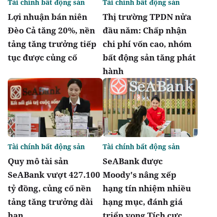
Tài chính bất động sản
Tài chính bất động sản
Lợi nhuận bán niên
Thị trường TPDN nửa
Đèo Cả tăng 20%, nền
đầu năm: Chấp nhận
tảng tăng trưởng tiếp
chi phí vốn cao, nhóm
tục được củng cố
bất động sản tăng phát
hành
Tài chính bất động sản
Tài chính bất động sản
Quy mô tài sản
SeABank được
SeABank vượt 427.100
Moody's nâng xếp
tỷ đồng, củng cố nền
hạng tín nhiệm nhiều
tảng tăng trưởng dài
hạng mục, đánh giá
hạn
triển vọng Tích cực