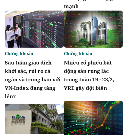
mạnh
Chứng khoán
Chứng khoán
Sau tuần giao dịch
Nhiều cổ phiếu bất
khởi sắc, rủi ro cả
động sản rung lắc
ngắn và trung hạn với
trong tuần 19 - 23/2,
VN-Index đang tăng
VRE gây đột biến
lên?