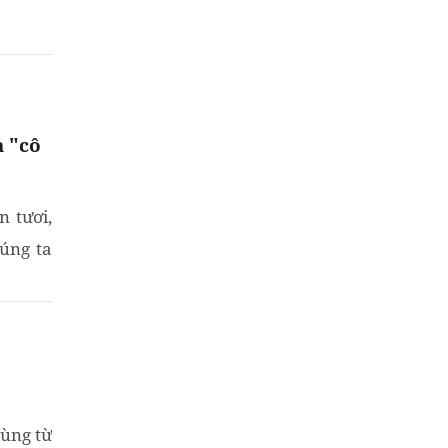
...
 "cô
n tươi,
húng ta
dùng từ