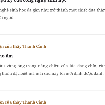
nghệ sinh học đã gần như trở thành một chiếc đũa thầ
ài người.
n của thầy Thanh Cảnh
no ấm
àu vàng óng trong nắng chiều của lúa đang chín, cù
 thơm đặc biệt mà mãi sau này tôi mới định được danh
 gì ấy, đi theo tôi suốt cả cuộc đời…
n của thầy Thanh Cảnh