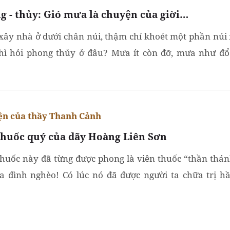
g - thủy: Gió mưa là chuyện của giời…
 xây nhà ở dưới chân núi, thậm chí khoét một phần núi
hì hỏi phong thủy ở đâu? Mưa ít còn đỡ, mưa như đổ
rung vừa rồi thì cái chuyện lở đất, sập núi hầu như là tai
n của thầy Thanh Cảnh
thuốc quý của dãy Hoàng Liên Sơn
thuốc này đã từng được phong là viên thuốc “thần thá
ia đình nghèo! Có lúc nó đã được người ta chữa trị h
bệnh!