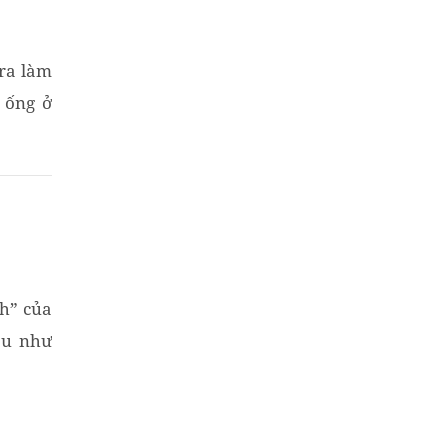
 ra làm
 ống ở
...
nh” của
ầu như