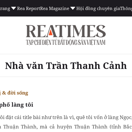
trang
Rea Report
Rea Magazine
Hội đồng chuyên gia
Thông
Nhà văn Trần Thanh Cảnh
ị & đời sống
phố làng tôi
tôi đặt cái title bài như trên là vì, quê tôi vốn ở làng Ngọ
 Thuận Thành, mà cả huyện Thuận Thành (tỉnh Bắc