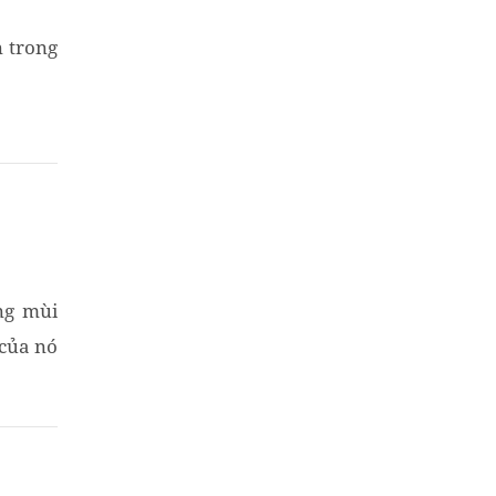
n trong
ng mùi
 của nó