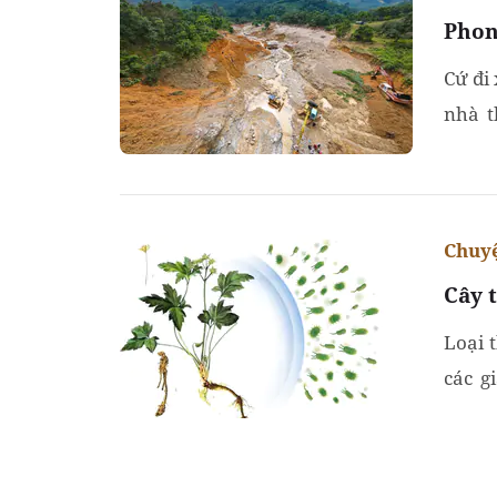
Phon
Cứ đi
nhà t
miền T
Chuyệ
Cây 
Loại 
các g
bách 