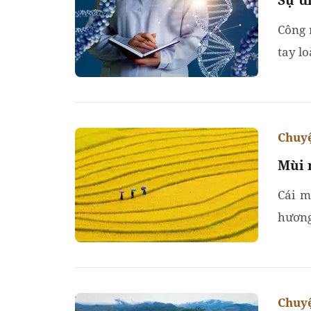
Công 
tay lo
Chuyệ
Mùi 
Cái m
hương
là mùi
Chuyệ