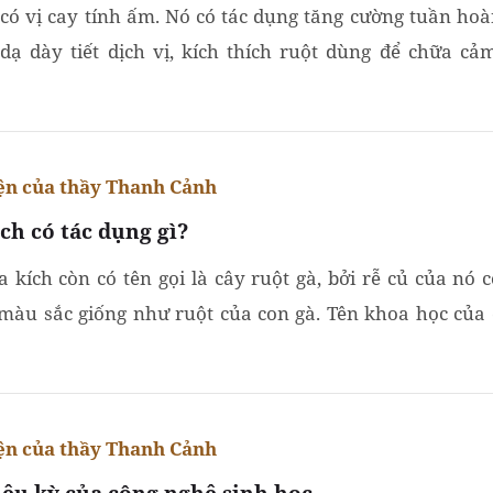
có vị cay tính ấm. Nó có tác dụng tăng cường tuần hoà
 dạ dày tiết dịch vị, kích thích ruột dùng để chữa cả
nôn, chứng ho do lạnh, thổ tả, cầm huyết ruột (nướng...
n của thầy Thanh Cảnh
ch có tác dụng gì?
a kích còn có tên gọi là cây ruột gà, bởi rễ củ của nó 
màu sắc giống như ruột của con gà. Tên khoa học của 
à: Morinda officinalis. Họ cà phê: Rubiaceae.
n của thầy Thanh Cảnh
iệu kỳ của công nghệ sinh học