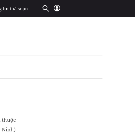
 tin toà soạn
c, thuộc
 Ninh)