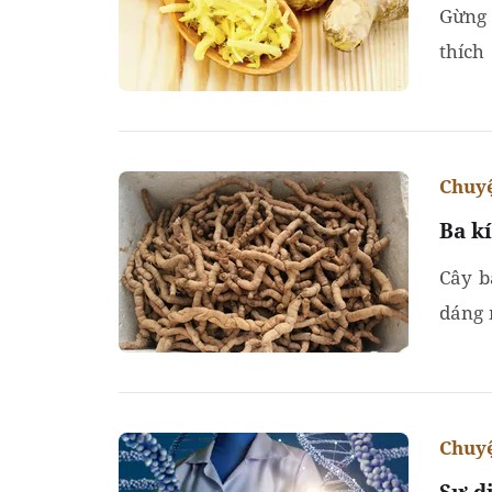
Gừng 
thích
buồn 
Chuyệ
Ba kí
Cây b
dáng 
kích l
Chuyệ
Sự d