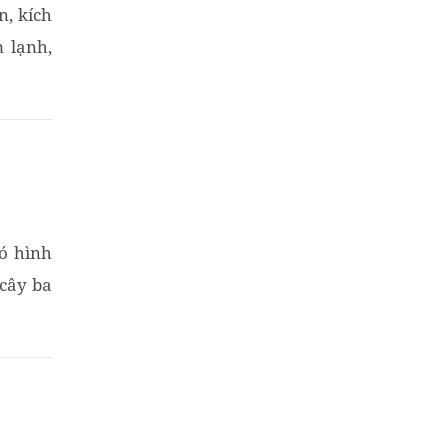
n, kích
m lạnh,
có hình
cây ba