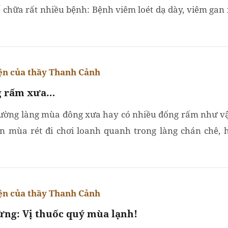
ể chữa rất nhiều bệnh: Bệnh viêm loét dạ dày, viêm gan
ớng, chữa các vết thương lở loét, chàm, thủy đậu, zona,..
n của thầy Thanh Cảnh
 rấm xưa…
ường làng mùa đông xưa hay có nhiều đống rấm như vậ
on mùa rét đi chơi loanh quanh trong làng chán chê, h
 cời lửa sưởi ấm với nhau. Về nhà quần áo đầu tóc đứa...
n của thầy Thanh Cảnh
ừng: Vị thuốc quý mùa lạnh!