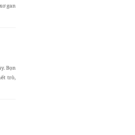
 xơ gan
.
y. Bọn
ết trò,