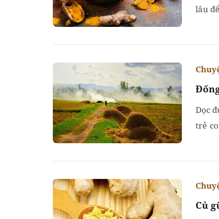
lâu đ
cổ chư
Chuyệ
Đống
Dọc đ
trẻ c
bèn ra
Chuyệ
Củ g