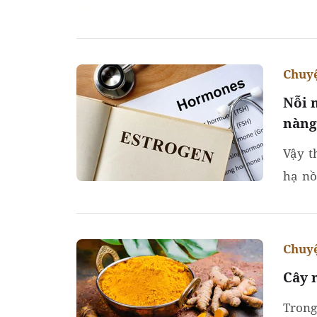
vừa nâ
Chuyệ
Nỗi 
nàng
Vậy t
hạ nồ
đang 
Chuyệ
Cây 
Trong