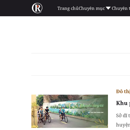
Trang chủ
Chuyên mục
Chuyên 
Đô th
Khu 
Sở dĩ 
huyện