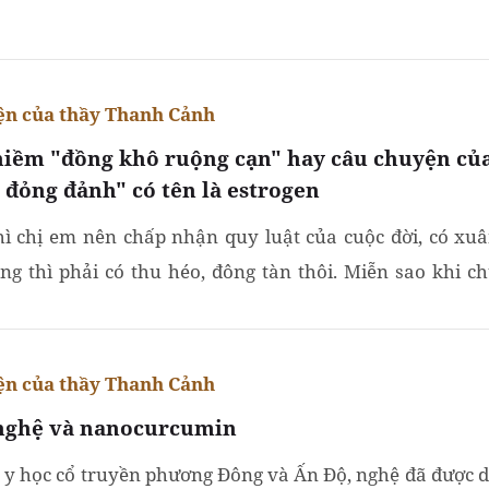
ng cấp lên thành thị xã. Thế là các làng bỗng dưng thành
n của thầy Thanh Cảnh
niềm "đồng khô ruộng cạn" hay câu chuyện của
 đỏng đảnh" có tên là estrogen
hì chị em nên chấp nhận quy luật của cuộc đời, có xuâ
ng thì phải có thu héo, đông tàn thôi. Miễn sao khi c
ở mùa xuân của đời người, hãy tận hưởng hết những gì...
n của thầy Thanh Cảnh
nghệ và nanocurcumin
 y học cổ truyền phương Đông và Ấn Độ, nghệ đã được 