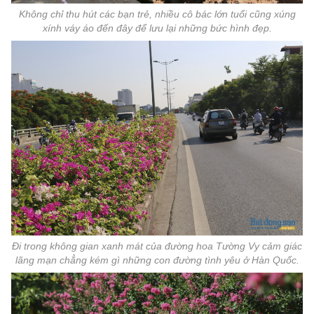
Không chỉ thu hút các bạn trẻ, nhiều cô bác lớn tuổi cũng xúng
xính váy áo đến đây để lưu lại những bức hình đẹp.
Đi trong không gian xanh mát của đường hoa Tường Vy cảm giác
lãng mạn chẳng kém gì những con đường tình yêu ở Hàn Quốc.