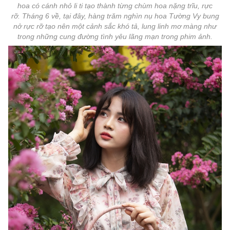
hoa có cánh nhỏ li ti tạo thành từng chùm hoa nặng trĩu, rực
rỡ. Tháng 6 về, tại đây, hàng trăm nghìn nụ hoa Tường Vy bung
nở rực rỡ tạo nên một cảnh sắc khó tả, lung linh mơ màng như
trong những cung đường tình yêu lãng mạn trong phim ảnh.