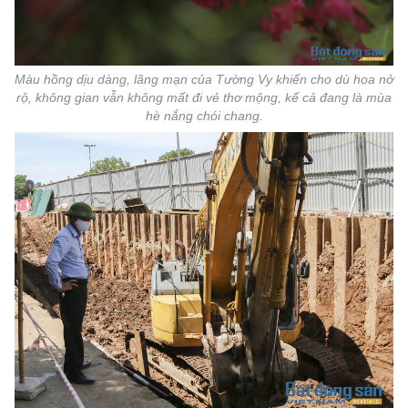
Màu hồng dịu dàng, lãng mạn của Tường Vy khiến cho dù hoa nở
rộ, không gian vẫn không mất đi vẻ thơ mộng, kể cả đang là mùa
hè nắng chói chang.