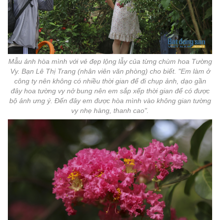
Mẫu ảnh hòa mình với vẻ đẹp lộng lẫy của từng chùm hoa Tường
Vy. Bạn Lê Thị Trang (nhân viên văn phòng) cho biết. "Em làm ở
công ty nên không có nhiều thời gian để đi chụp ảnh, dạo gần
đây hoa tường vy nở bung nên em sắp xếp thời gian để có được
bộ ảnh ưng ý. Đến đây em được hòa mình vào không gian tường
vy nhẹ hàng, thanh cao".