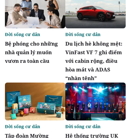
Đời sống cư dân
Đời sống cư dân
Bệ phóng cho những
Du lịch hè không mệt:
nhà quản lý muốn
VinFast VF 7 ghi điểm
vươn ra toàn cầu
với cabin rộng, điều
hòa mát và ADAS
“nhàn tênh”
Đời sống cư dân
Đời sống cư dân
Tập đoàn Mường
Hệ thống trường UK