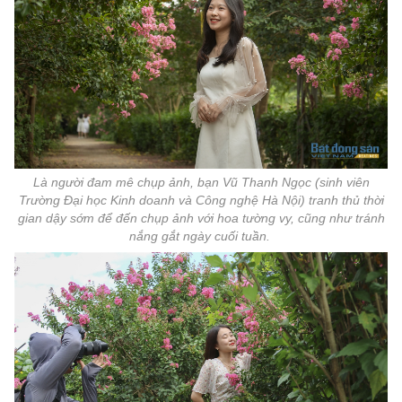
Là người đam mê chụp ảnh, bạn Vũ Thanh Ngọc (sinh viên
Trường Đại học Kinh doanh và Công nghệ Hà Nội) tranh thủ thời
gian dậy sớm để đến chụp ảnh với hoa tường vy, cũng như tránh
nắng gắt ngày cuối tuần.