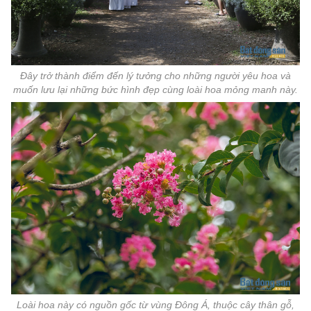
Đây trở thành điểm đến lý tưởng cho những người yêu hoa và
muốn lưu lại những bức hình đẹp cùng loài hoa mỏng manh này.
Loài hoa này có nguồn gốc từ vùng Đông Á, thuộc cây thân gỗ,