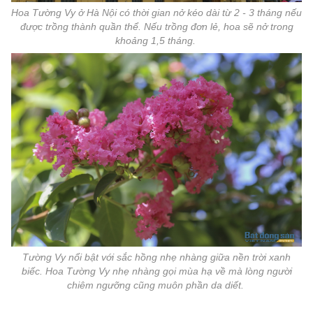
Hoa Tường Vy ở Hà Nội có thời gian nở kéo dài từ 2 - 3 tháng nếu
được trồng thành quần thể. Nếu trồng đơn lẻ, hoa sẽ nở trong
khoảng 1,5 tháng.
Tường Vy nổi bật với sắc hồng nhẹ nhàng giữa nền trời xanh
biếc. Hoa Tường Vy nhẹ nhàng gọi mùa hạ về mà lòng người
chiêm ngưỡng cũng muôn phần da diết.