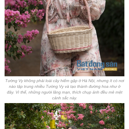
Tường Vy không phải loài cây hiếm gặp ở Hà Nội, nhưng ít có nơi
nào tập trung nhiều Tường Vy và tạo thành đường hoa như ở
đây. Vì thế, những người lãng mạn, thích chụp ảnh đều mê mệt
cảnh sắc này.