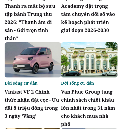
Thanh ra mắt bộ sưu
Academy đặt trọng
tập bánh Trung thu
tâm chuyển đổi số vào
2026: "Thanh âm di
kế hoạch phát triển
sản - Gói trọn tình
giai đoạn 2026-2030
thân"
Đời sống cư dân
Đời sống cư dân
Vinfast VF 2 Chính
Van Phuc Group tung
thức nhận đặt cọc - Ưu
chính sách chiết khấu
đãi 8 triệu đồng trong
lớn nhất trong 31 năm
3 ngày ‘Vàng’
cho khách mua nhà
phố