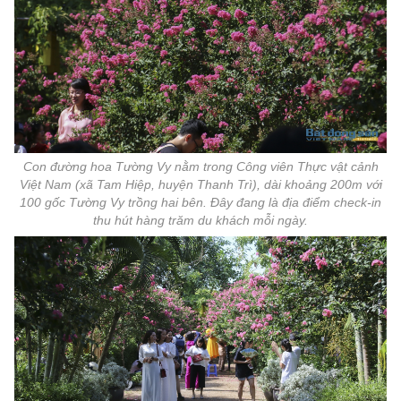
Con đường hoa Tường Vy nằm trong Công viên Thực vật cảnh
Việt Nam (xã Tam Hiệp, huyện Thanh Trì), dài khoảng 200m với
100 gốc Tường Vy trồng hai bên. Đây đang là địa điểm check-in
thu hút hàng trăm du khách mỗi ngày.