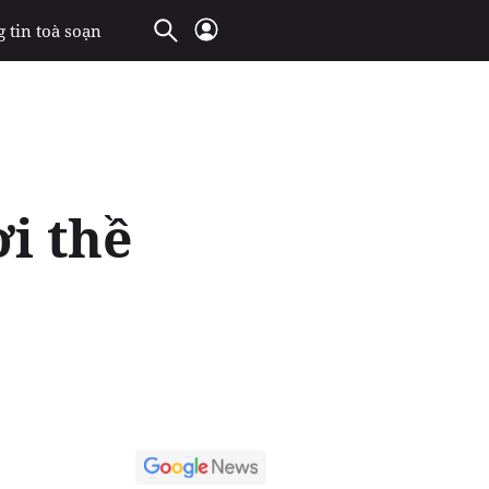
 tin toà soạn
i thề