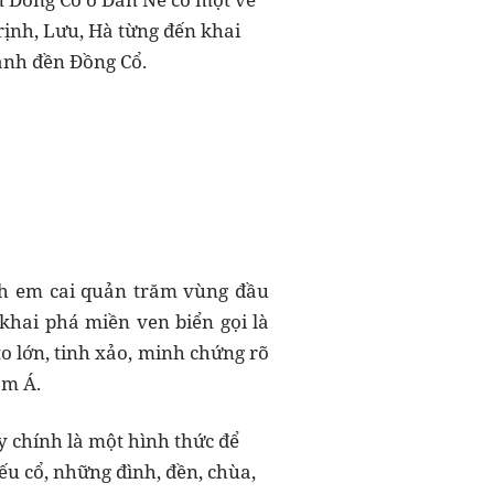
Trịnh, Lưu, Hà từng đến khai
anh đền Đồng Cổ.
nh em cai quản trăm vùng đầu
 khai phá miền ven biển gọi là
to lớn, tinh xảo, minh chứng rõ
am Á.
 chính là một hình thức để
ếu cổ, những đình, đền, chùa,