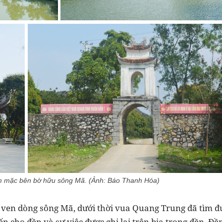
ầm mặc bên bờ hữu sông Mã. (Ảnh: Báo Thanh Hóa)
 ven dòng sông Mã, dưới thời vua Quang Trung đã tìm đ
ến cho đền và sự việc được ghi lại trên bia trong đền. Đ