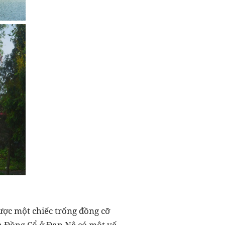
ược một chiếc trống đồng cỡ
ền Đồng Cổ ở Đan Nê có một vế