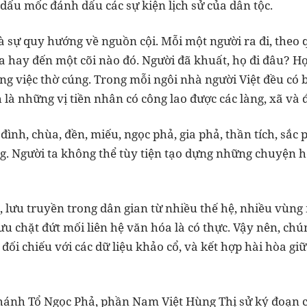
dấu mốc đánh dấu các sự kiện lịch sử của dân tộc.
là sự quy hướng về nguồn cội. Mỗi một người ra đi, theo
 hay đến một cõi nào đó. Người đã khuất, họ đi đâu? Họ 
ọng việc thờ cúng. Trong mỗi ngôi nhà người Việt đều có b
 là những vị tiền nhân có công lao được các làng, xã và 
 đình, chùa, đền, miếu, ngọc phả, gia phả, thần tích, sắc ph
ng. Người ta không thể tùy tiện tạo dựng những chuyện 
, lưu truyền trong dân gian từ nhiều thế hệ, nhiều vùng m
 chặt đứt mối liên hệ văn hóa là có thực. Vậy nên, chún
ệ đối chiếu với các dữ liệu khảo cổ, và kết hợp hài hòa gi
nh Tổ Ngọc Phả, phần Nam Việt Hùng Thị sử ký đoạn ch