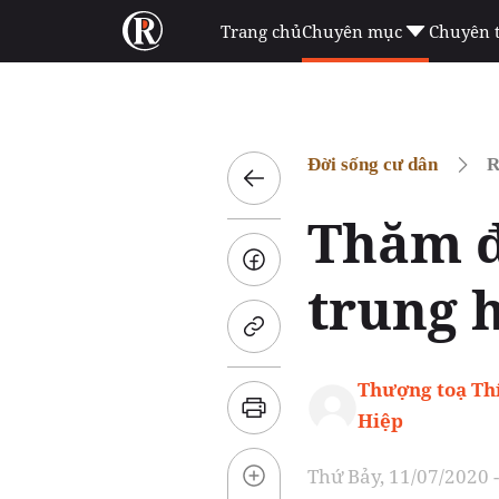
Trang chủ
Chuyên mục
Chuyên 
Đời sống cư dân
R
Thăm đ
trung 
Thượng toạ Th
Hiệp
Thứ Bảy, 11/07/2020 -