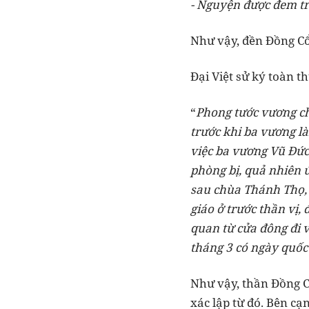
- Nguyện được đem tr
Như vậy, đền Đồng Cổ 
Đại Việt sử ký toàn t
“
Phong tước vương ch
trước khi ba vương l
việc ba vương Vũ Đức
phòng bị, quả nhiên 
sau chùa Thánh Thọ, 
giáo ở trước thần vị, 
quan từ cửa đông đi 
tháng 3 có ngày quốc
Như vậy, thần Đồng Cổ
xác lập từ đó. Bên cạ