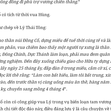
ống đồng đi phù trợ vương chiến thắng.
”
có tích từ thời vua Hùng.
hư chép về Lý Thái Tông:
o thần núi Đồng Cổ, dựng miếu để tuế thời cúng tế và là
àm phản, vua chiêm bao thấy một người tự xưng là thần 
, Đông Chinh, Dực Thánh làm loạn, phải mau đem quân d
ứng nghiệm. Đến đây xuống chiếu giao cho Hữu ty dựng
lấy ngày 25 tháng ấy, đắp đàn ở trong miếu, cắm cờ xí, 
đọc lời thề rằng: “Làm con bất hiếu, làm tôi bất trung, xi
vào, đến trước thần vị cùng uống máu ăn thề, hàng năm l
 kỵ, chuyển sang mồng 4 tháng 4
”.
 còn có công giúp vua Lý trong vụ biến loạn tam vương 
nh chi tiết độc đáo này, điều đáng lưu ý là câu chuyện v