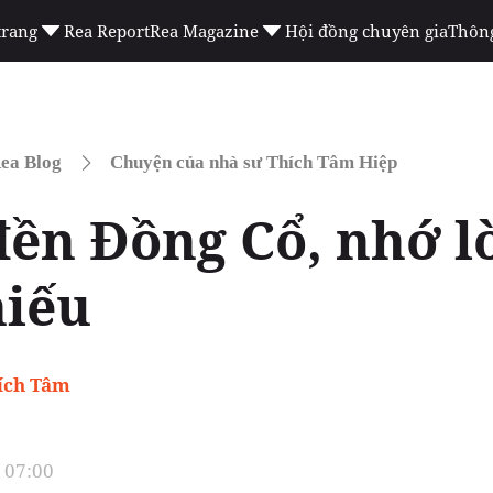
trang
Rea Report
Rea Magazine
Hội đồng chuyên gia
Thông
ea Blog
Chuyện của nhà sư Thích Tâm Hiệp
ền Đồng Cổ, nhớ lờ
hiếu
ích Tâm
 07:00