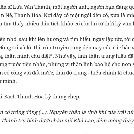
iến sĩ Lưu Văn Thành, một người anh, người bạn đáng quý
n Nê, Thanh Hóa. Nơi đây có một ngôi đền cổ, xưa là mi
ta tìm thấy nhiều dấu tích khảo cổ còn lại từ thời kỳ vă
n nhỏ, sau khi lên hương và tìm hiểu, ngay lập tức, tôi
 Đồng Cổ và lời thề còn truyền tụng đến nay của các bậ
ng, thần minh chu diệt”. Như vậy, tinh thần trung hiếu đ
ứng trước tiền nhân, những vị thần linh bảo hộ cho non 
ên có công với đất nước, thái độ trung - hiếu chính là c
g mình.
ổ, Sách Thanh Hóa kỷ thắng chép:
 có trống đồng (…). Nguyên thần là tinh khí của trái nú
 Thành trú binh dưới chân núi Khả Lao, đêm mộng thấy