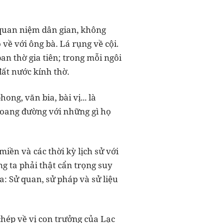
 quan niệm dân gian, không
về với ông bà. Lá rụng về cội.
an thờ gia tiên; trong mỗi ngôi
đất nước kính thờ.
ong, văn bia, bài vị... là
hoang đường với những gì họ
iền và các thời kỳ lịch sử với
g ta phải thật cẩn trọng suy
ữa: Sử quan, sử pháp và sử liệu
ép về vị con trưởng của Lạc