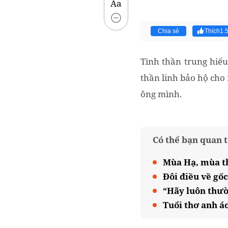
Aa
Chia sẻ
Thích
1.
Tinh thần trung hiếu
thần linh bảo hộ cho 
ông mình.
Có thể bạn quan 
Mùa Hạ, mùa th
Đôi điều về gố
“Hãy luôn thườ
Tuổi thơ anh á