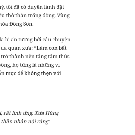
, tôi đã có duyên lành đặt
ếu thờ thần trống đồng. Vùng
n hóa Đông Sơn.
 đã bị ấn tượng bởi câu chuyện
c vua quan xưa: “Làm con bất
ã trở thành nền tảng tâm thức
sông, họ từng là những vị
huẩn mực để không thẹn với
i, rất linh ứng. Xưa Hùng
 thần nhân nói rằng: