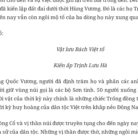
 đã kiến lập đất đai dưới thời Hùng Vương. Đó là các họ 
Đến nay vẫn còn ngôi mộ tổ của ba dòng họ này xung qu
ổ:
Vật lưu Bách Việt tổ
Kiến ấp Trịnh Lưu Hà
ùng Quốc Vương, người đã định trăm họ và phân các a
ời giữ vùng núi gọi là các bộ Sơn tinh. 50 người xuống
Di vật của thời kỳ này chính là những chiếc Trống đồng 
ời kỳ huy hoàng của dân tộc Việt trên khắp nẻo Đông N
ng Cổ và vị thần núi được truyền tụng cho đến ngày nay
ch sử của dân tộc. Những vị thần được thờ, những ngôi mi