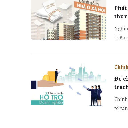
Phát 
thực
Nghị 
triển
vọng 
Chính
Để c
trác
Chính
tế tă
địa p