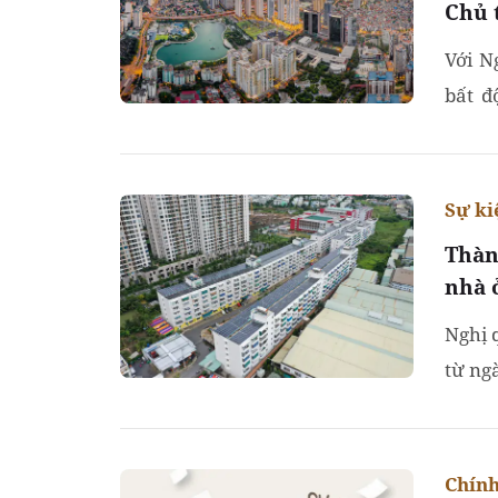
Chủ 
Với N
bất đ
không 
Sự ki
Thàn
nhà 
Nghị 
từ ng
xã hội
Chính