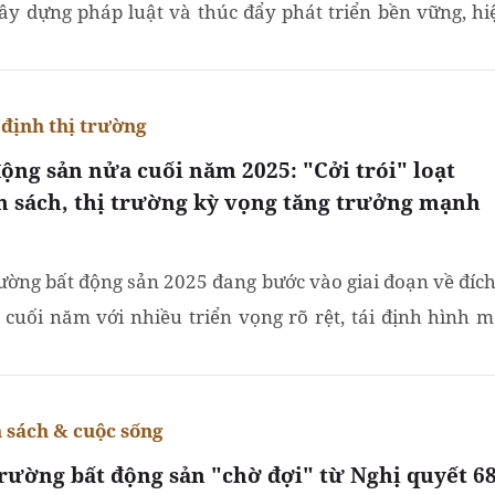
ây dựng pháp luật và thúc đẩy phát triển bền vững, hi
à dựa trên dân chủ.
định thị trường
động sản nửa cuối năm 2025: "Cởi trói" loạt
h sách, thị trường kỳ vọng tăng trưởng mạnh
rường bất động sản 2025 đang bước vào giai đoạn về đích
 cuối năm với nhiều triển vọng rõ rệt, tái định hình m
ỳ phát triển bền vững, dựa trên "đường ray" chính...
 sách & cuộc sống
trường bất động sản "chờ đợi" từ Nghị quyết 68