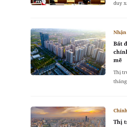
duy x
quả v
Nhận 
Bất 
chín
mẽ
Thị t
tháng
chu k
Chính
Thị 