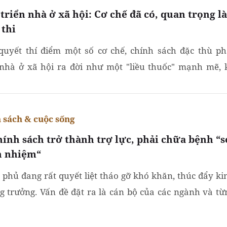
triển nhà ở xã hội: Cơ chế đã có, quan trọng là
 thi
quyết thí điểm một số cơ chế, chính sách đặc thù ph
 nhà ở xã hội ra đời như một "liều thuốc" mạnh mẽ, 
tháo gỡ hàng loạt nút thắt cho phân khúc nhà ở xã...
 sách & cuộc sống
hính sách trở thành trợ lực, phải chữa bệnh “s
h nhiệm“
 phủ đang rất quyết liệt tháo gỡ khó khăn, thúc đẩy ki
ng trưởng. Vấn đề đặt ra là cán bộ của các ngành và từ
hương cũng phải sẵn sàng vào cuộc, không sợ...