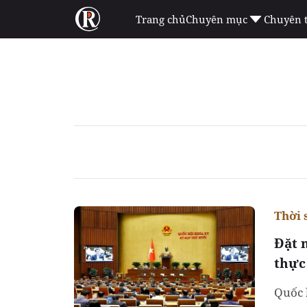
Trang chủ
Chuyên mục
Chuyên 
Thời 
Đặt 
thực
Quốc 