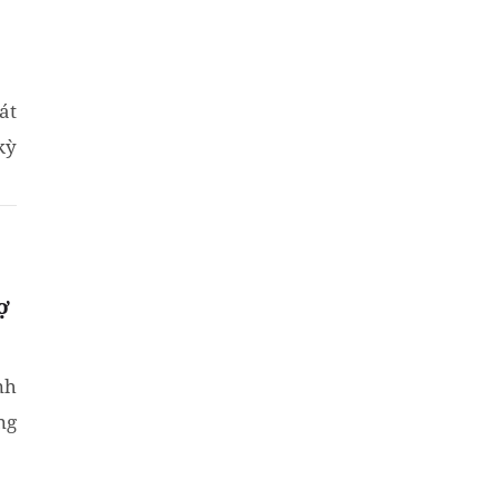
át
kỳ
ợ
nh
ng