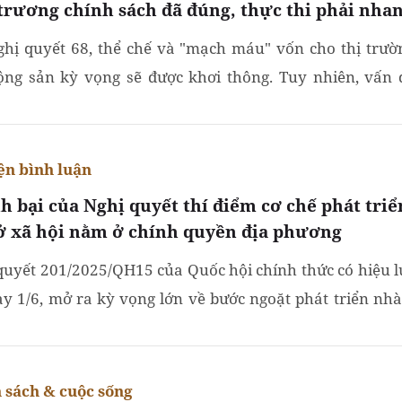
trương chính sách đã đúng, thực thi phải nha
ghị quyết 68, thể chế và "mạch máu" vốn cho thị trườ
ộng sản kỳ vọng sẽ được khơi thông. Tuy nhiên, vấn 
chỉ dừng lại ở việc có chính sách đúng, mà là làm...
ện bình luận
h bại của Nghị quyết thí điểm cơ chế phát triể
ở xã hội nằm ở chính quyền địa phương
quyết 201/2025/QH15 của Quốc hội chính thức có hiệu l
ày 1/6, mở ra kỳ vọng lớn về bước ngoặt phát triển nhà
. Tuy nhiên, để chính sách đi vào cuộc sống, năng lực...
 sách & cuộc sống