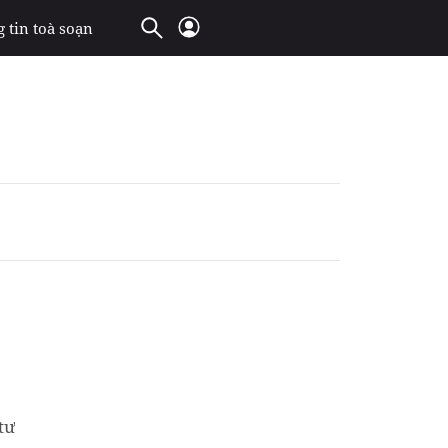
 tin toà soạn
tư