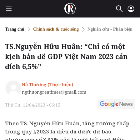
Trang chủ
Chính sách & cuộc sống
Nghiên cứu - Phản biện
TS.Nguyễn Hữu Huân: “Chỉ có một
kịch bản để GDP Việt Nam 2023 cán
đích 6,5%”
Hà Thương (Thực hiện)
ngthuongreatimes@gmail.com
Thứ Tư, 12/04/2023 - 06:15
Theo TS. Nguyễn Hữu Huân, tăng trưởng thấp
trong quý I/2023 là điều đã được dự báo,
nhưng con số 3,32% vẫn là một bất ngờ. Điều