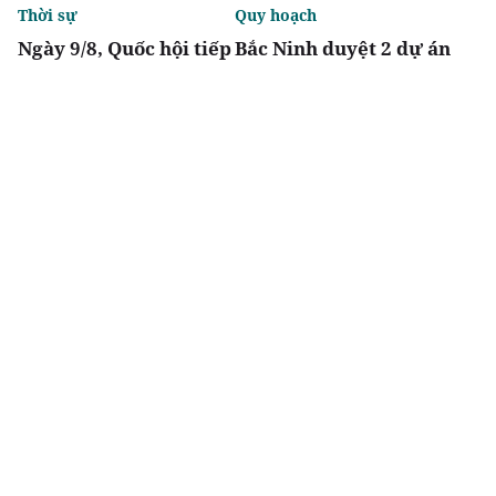
Thời sự
Quy hoạch
Ngày 9/8, Quốc hội tiếp
Bắc Ninh duyệt 2 dự án
tục thảo luận về hai dự
nhà ở xã hội tổng vốn
án luật liên quan đến
gần 2.000 tỷ tại
lĩnh vực tài chính,
phường Vũ Ninh, Nam
ngân hàng
Sơn
Chia sẻ
Thích
1.2k
Đô thị & đời sống
Địa phương
Ra mắt dự án Khu đô
TP.HCM tháo gỡ điểm
thị Thời đại ven sông
nghẽn đất đai, dự án
Times Riverside
tồn đọng kéo dài