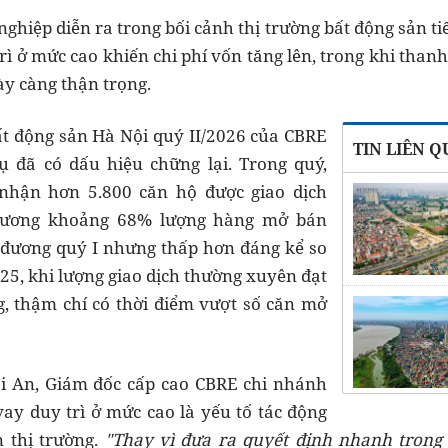
nghiệp diễn ra trong bối cảnh thị trường bất động sản tiế
rì ở mức cao khiến chi phí vốn tăng lên, trong khi than
ày càng thận trọng.
ất động sản Hà Nội quý II/2026 của CBRE
TIN LIÊN 
ụ đã có dấu hiệu chững lại. Trong quý,
 nhận hơn 5.800 căn hộ được giao dịch
 đương khoảng 68% lượng hàng mở bán
g đương quý I nhưng thấp hơn đáng kể so
25, khi lượng giao dịch thường xuyên đạt
, thậm chí có thời điểm vượt số căn mở
i An, Giám đốc cấp cao CBRE chi nhánh
vay duy trì ở mức cao là yếu tố tác động
 thị trường.
"Thay vì đưa ra quyết định nhanh trong 