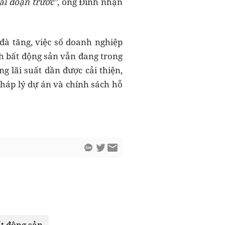
ai đoạn trước"
, ông Đính nhận
đà tăng, việc số doanh nghiệp
h bất động sản vẫn đang trong
g lãi suất dần được cải thiện,
pháp lý dự án và chính sách hỗ
ất động sản