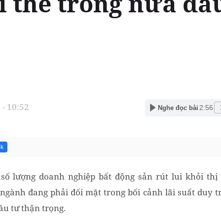
ải thể trong nửa đ
- 10:52
2:56
Nghe đọc bài
4k
ố lượng doanh nghiệp bất động sản rút lui khỏi th
gành đang phải đối mặt trong bối cảnh lãi suất duy t
ầu tư thận trọng.