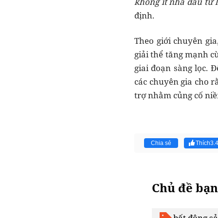
không ít nhà đầu tư 
định.
Theo giới chuyên gia
giải thể tăng mạnh c
giai đoạn sàng lọc. 
các chuyên gia cho r
trợ nhằm củng cố niề
Chia sẻ
Thích
3.
Chủ đề bạn
bất động s