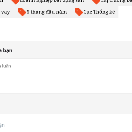
o vay
6 tháng đầu năm
Cục Thống kê
a bạn
ận