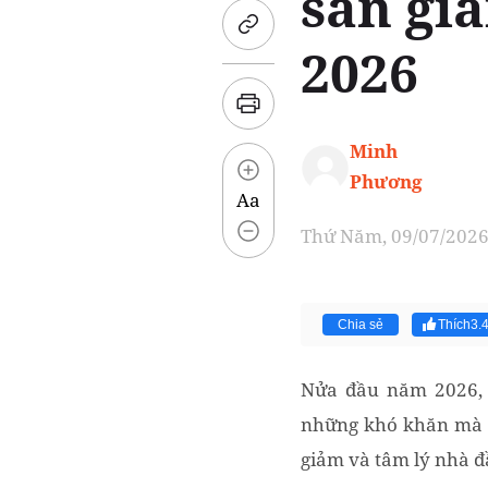
sản gi
2026
Minh
Phương
Aa
Thứ Năm, 09/07/2026 
Chia sẻ
Thích
3.
Nửa đầu năm 2026, s
những khó khăn mà n
giảm và tâm lý nhà đ