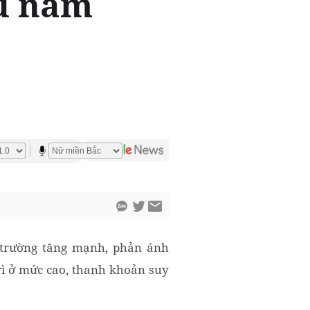
ầu năm
ị trường tăng mạnh, phản ánh
rì ở mức cao, thanh khoản suy