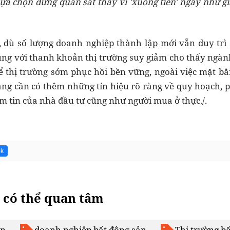
lựa chọn đứng quan sát thay vì 'xuống tiền' ngay như gi
, dù số lượng doanh nghiệp thành lập mới vẫn duy trì 
ùng với thanh khoản thị trường suy giảm cho thấy ngàn
Để thị trường sớm phục hồi bền vững, ngoài việc mặt bằn
ằng cần có thêm những tín hiệu rõ ràng về quy hoạch, 
m tin của nhà đầu tư cũng như người mua ở thực./.
4k
 có thể quan tâm
ản
doanh nghiệp bất động sản
Thị trường b