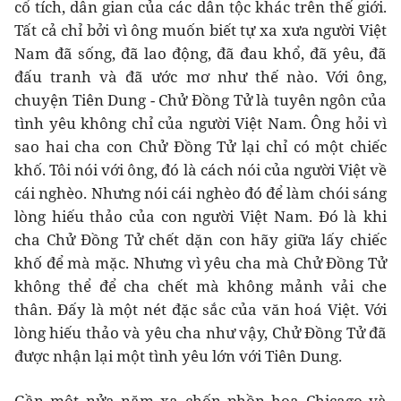
cổ tích, dân gian của các dân tộc khác trên thế giới.
Tất cả chỉ bởi vì ông muốn biết tự xa xưa người Việt
Nam đã sống, đã lao động, đã đau khổ, đã yêu, đã
đấu tranh và đã ước mơ như thế nào. Với ông,
chuyện Tiên Dung - Chử Đồng Tử là tuyên ngôn của
tình yêu không chỉ của người Việt Nam. Ông hỏi vì
sao hai cha con Chử Đồng Tử lại chỉ có một chiếc
khố. Tôi nói với ông, đó là cách nói của người Việt về
cái nghèo. Nhưng nói cái nghèo đó để làm chói sáng
lòng hiếu thảo của con người Việt Nam. Đó là khi
cha Chử Đồng Tử chết dặn con hãy giữa lấy chiếc
khố để mà mặc. Nhưng vì yêu cha mà Chử Đồng Tử
không thể để cha chết mà không mảnh vải che
thân. Đấy là một nét đặc sắc của văn hoá Việt. Với
lòng hiếu thảo và yêu cha như vậy, Chử Đồng Tử đã
được nhận lại một tình yêu lớn với Tiên Dung.
Gần một nửa năm xa chốn phồn hoa Chicago và