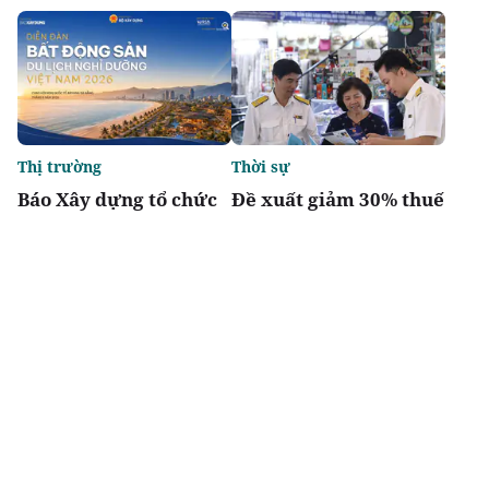
Thị trường
Thời sự
Báo Xây dựng tổ chức
Đề xuất giảm 30% thuế
Diễn đàn “Bất động sản
thu nhập cho hộ kinh
Du lịch nghỉ dưỡng
doanh, doanh nghiệp
Việt Nam 2026”
có doanh thu đến 10 tỷ
đồng
Chia sẻ
Thích
2.1k