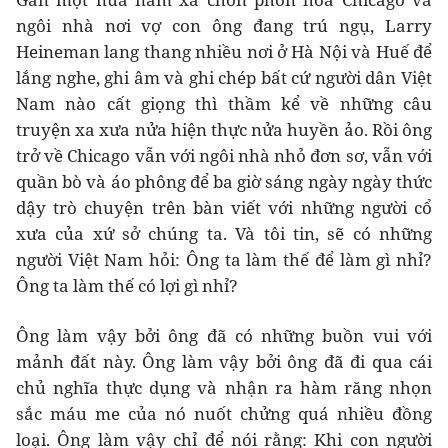
ngôi nhà nơi vợ con ông đang trú ngụ, Larry
Heineman lang thang nhiều nơi ở Hà Nội và Huế để
lắng nghe, ghi âm và ghi chép bất cứ người dân Việt
Nam nào cất giọng thì thầm kể về những câu
truyện xa xưa nửa hiện thực nửa huyền ảo. Rồi ông
trở về Chicago vẫn với ngôi nhà nhỏ đơn sơ, vẫn với
quần bò và áo phông để ba giờ sáng ngày ngày thức
dậy trò chuyện trên bàn viết với những người cổ
xưa của xứ sở chúng ta. Và tôi tin, sẽ có những
người Việt Nam hỏi: Ông ta làm thế để làm gì nhỉ?
Ông ta làm thế có lợi gì nhỉ?
Ông làm vậy bởi ông đã có những buồn vui với
mảnh đất này. Ông làm vậy bởi ông đã đi qua cái
chủ nghĩa thực dụng và nhận ra hàm răng nhọn
sắc máu me của nó nuốt chửng quá nhiều đồng
loại. Ông làm vậy chỉ để nói rằng: Khi con người