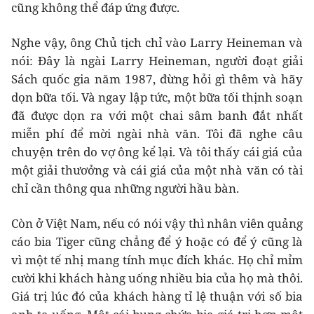
cũng không thể đáp ứng được.
Nghe vậy, ông Chủ tịch chỉ vào Larry Heineman và
nói: Đây là ngài Larry Heineman, người đoạt giải
Sách quốc gia năm 1987, đừng hỏi gì thêm và hãy
dọn bữa tối. Và ngay lập tức, một bữa tối thịnh soạn
đã được dọn ra với một chai sâm banh đắt nhất
miễn phí để mời ngài nhà văn. Tôi đã nghe câu
chuyện trên do vợ ông kể lại. Và tôi thấy cái giá của
một giải thươởng và cái giá của một nhà văn có tài
chỉ cần thông qua những người hầu bàn.
Còn ở Việt Nam, nếu có nói vậy thì nhân viên quảng
cáo bia Tiger cũng chẳng để ý hoặc có để ý cũng là
vì một tế nhị mang tính mục đích khác. Họ chỉ mỉm
cười khi khách hàng uống nhiều bia của họ mà thôi.
Giá trị lúc đó của khách hàng tỉ lệ thuận với số bia