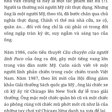
nhà văn chúng ta hay là một tác phẩm bất hủ (?).
Người ta thường nói người Mỹ rất thực dụng. Nhưng
ông là một người Mỹ, theo tôi, đã bước chân qua chủ
nghĩa thực dụng. Chính vì thế mà nhà cửa, xe cộ,
quần áo… đối với ông chỉ là cái phải có trong đời
sống ngập tràn ký ức, suy ngẫm và sáng tạo của
ông.
Năm 1986, cuốn tiểu thuyết
Câu chuyện của người
lính Paco
của ông ra đời, gây một tiếng vang lớn
trong văn đàn nước Mỹ. Cuốn sách viết về một
người lính phản chiến trong cuộc chiến tranh Việt
Nam. Năm 1987, theo lời mời của Hội đồng giám
khảo Giải thưởng Sách quốc gia Mỹ , ông lái chiếc xe
cũ kỹ ấy từ Chicago lên New York dự lễ trao giải
thưởng. Ông mặc một chiếc quần bò cũ và một chiếc
áo phông cùng với chiếc mũ phớt mốt cũ như là của
những tay chơi xứ Chicago lừng danh xa xưa để lại.