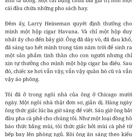
anh ta uống. Một cái bụng chứa bia giá trị hơn một
cái đầu chứa những pho sách hay.
Đêm ấy, Larry Heineman quyết định thưởng cho
mình một hộp cigar Havana. Và chỉ một hộp duy
nhất ấy cho đến bây giờ. Ông đã dày vò, đã đau khổ,
đã sáng tạo hết mình trong tám năm trời để sinh ra
một sản phẩm tinh thần cho con người nhưng chỉ
xin tự thưởng cho mình một hộp cigar ba điếu. Sau
đó, chiếc xe hơi vẫn vậy, vẫn vậy quần bò cũ và vẫn
vậy áo phông.
Tôi đã ở trong ngôi nhà của ông ở Chicago mười
ngày. Một ngôi nhà thật đơn sơ, giản dị. Hàng ngày
ông thức giấc lúc ba giờ sáng để viết. Sáu giờ ông bắt
đầu pha cà phê cho chúng tôi. Như một loại đồng hồ
báo thức bằng mùi, tôi thức giấc bởi mùi cà phê từ
bếp bay lên phòng ngủ. Rồi ông ăn sáng theo kiểu