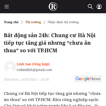
Trang chủ
Thị trường
Nhận định thị trường
Bất động sản 24h: Chung cư Hà Nội
tiếp tục tăng giá nhưng “chưa ăn
thua“ so với TP.HCM
Linh San (tổng hợp)
vukimlinh@gmail.com
Thứ Năm, 15/07/2021 - 10:30
Chung cư Hà Nội tiếp tục tăng giá nhưng "chưa
ăn thua" so với TP.HCM; Khu công nghiệp sạch:
Cần làm rõ khái niệm trước khi ồ ạt đầu tư... là