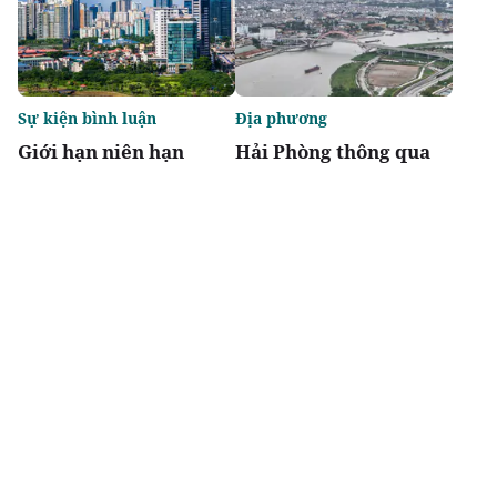
Sự kiện bình luận
Địa phương
Giới hạn niên hạn
Hải Phòng thông qua
không biến chung cư
danh mục 95 dự án
thành "tiêu sản"
phải thu hồi đất
Chia sẻ
Thích
1.3k
Đô thị & đời sống
Địa phương
Agribank thúc đẩy
Bắc Ninh chấp thuận
nguồn vốn tín dụng
hai dự án nhà ở xã hội
phát triển nhà ở xã hội
tại phường Nam Sơn