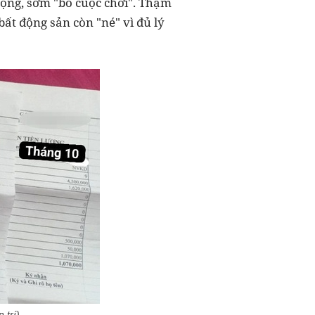
mộng, sớm "bỏ cuộc chơi". Thậm
bất động sản còn "né" vì đủ lý
 trí)