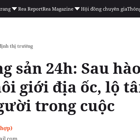
trang
Rea Report
Rea Magazine
Hội đồng chuyên gia
Thông
ịnh thị trường
ng sản 24h: Sau hà
i giới địa ốc, lộ t
gười trong cuộc
 hợp)
il.com