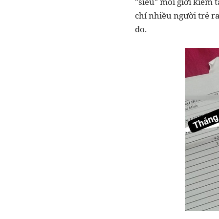
"siêu" môi giới kiếm
chí nhiều người trẻ r
do.