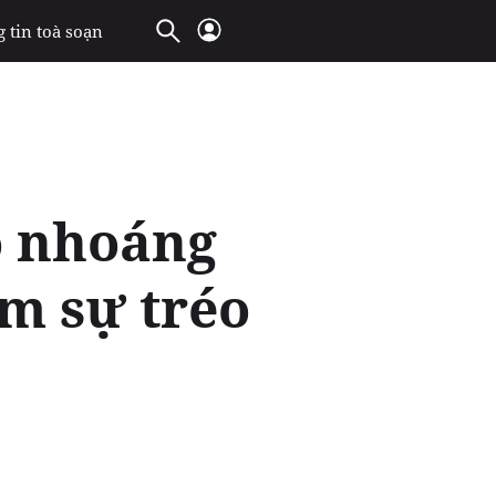
 tin toà soạn
o nhoáng
âm sự tréo