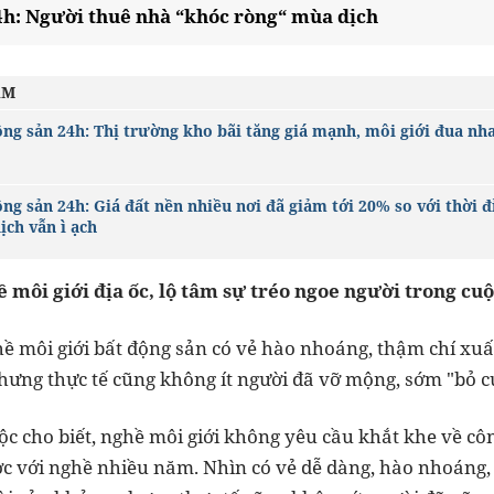
4h: Người thuê nhà “khóc ròng“ mùa dịch
ÂM
ộng sản 24h: Thị trường kho bãi tăng giá mạnh, môi giới đua nh
ộng sản 24h: Giá đất nền nhiều nơi đã giảm tới 20% so với thời 
ịch vẫn ì ạch
 môi giới địa ốc, lộ tâm sự tréo ngoe người trong cu
 môi giới bất động sản có vẻ hào nhoáng, thậm chí xuất 
hưng thực tế cũng không ít người đã vỡ mộng, sớm "bỏ cu
c cho biết, nghề môi giới không yêu cầu khắt khe về côn
ược với nghề nhiều năm. Nhìn có vẻ dễ dàng, hào nhoáng,