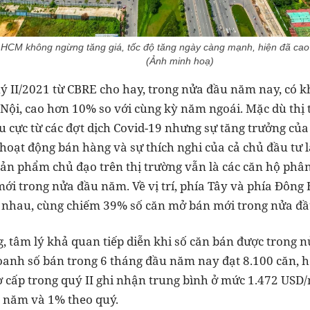
.HCM không ngừng tăng giá, tốc độ tăng ngày càng mạnh, hiện đã cao g
(Ảnh minh hoạ)
uý II/2021 từ CBRE cho hay, trong nửa đầu năm nay, có 
à Nội, cao hơn 10% so với cùng kỳ năm ngoái. Mặc dù thị
u cực từ các đợt dịch Covid-19 nhưng sự tăng trưởng c
 hoạt động bán hàng và sự thích nghi của cả chủ đầu tư
 Sản phẩm chủ đạo trên thị trường vẫn là các căn hộ ph
i trong nửa đầu năm. Về vị trí, phía Tây và phía Đông H
g nhau, cùng chiếm 39% số căn mở bán mới trong nửa đ
, tâm lý khả quan tiếp diễn khi số căn bán được trong
anh số bán trong 6 tháng đầu năm nay đạt 8.100 căn, h
sơ cấp trong quý II ghi nhận trung bình ở mức 1.472 US
o năm và 1% theo quý.