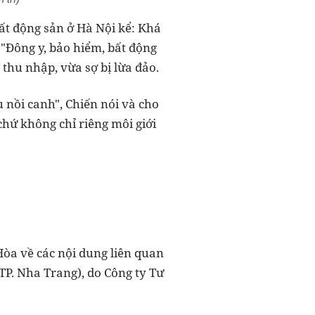
ất động sản ở Hà Nội kể: Khá
 "Đông y, bảo hiểm, bất động
 thu nhập, vừa sợ bị lừa đảo.
u nồi canh", Chiến nói và cho
chứ không chỉ riêng môi giới
òa về các nội dung liên quan
TP. Nha Trang), do Công ty Tư