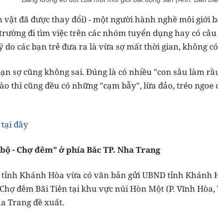
 vật đã được thay đổi) - một người hành nghề môi giới b
trường đi tìm việc trên các nhóm tuyển dụng hay có câu
ý do các bạn trẻ đưa ra là vừa sợ mất thời gian, không có
bạn sợ cũng không sai. Đúng là có nhiều "con sâu làm rầ
o thì cũng đều có những "cạm bẫy", lừa đảo, tréo ngoe 
 tại đây
 bộ - Chợ đêm” ở phía Bắc TP. Nha Trang
i tỉnh Khánh Hòa vừa có văn bản gửi UBND tỉnh Khánh H
 Chợ đêm Bãi Tiên tại khu vực núi Hòn Một (P. Vĩnh Hòa, 
a Trang đề xuất.