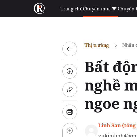
Trang chủ
Chuyên mục
Chuyên 
Thị trường
Nhận đ
Bất độ
nghề mô
ngoe n
Linh San (tổng
vukimlinh@gma