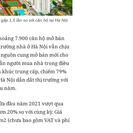
ấp 1,5 lần so với căn hộ tại Hà Nội
khoảng 7.900 căn hộ mở bán
 trường nhà ở Hà Nội vẫn chịu
ủa nguồn cung mở bán mới cho
 lẫn người mua nhà trong điều
ân khúc trung cấp, chiếm 79%
à Nội dẫn dắt thị trường với
ầu năm.
 nửa đầu năm 2021 vượt qua
ơn 20% so với cùng kỳ. Giá
D/m2 (chưa bao gồm VAT và phí