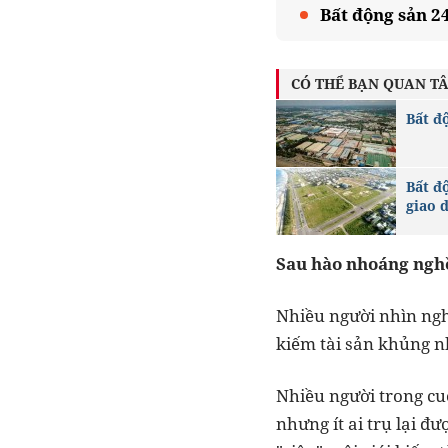
Bất động sản 2
CÓ THỂ BẠN QUAN T
Bất đ
Bất đ
giao d
Sau hào nhoáng nghề
Nhiều người nhìn nghề
kiếm tài sản khủng n
Nhiều người trong cuộ
nhưng ít ai trụ lại đ