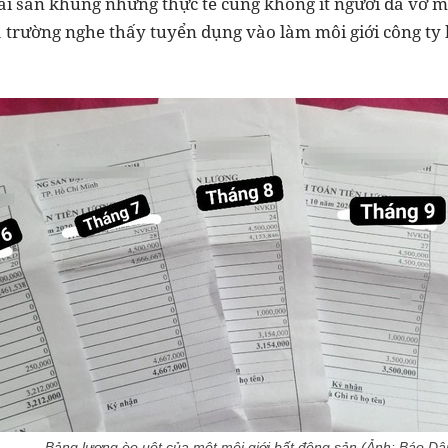
 tài sản khủng nhưng thực tế cũng không ít người đã vỡ 
a trường nghe thấy tuyển dụng vào làm môi giới công ty 
Bảng lương èo uột của một môi giới bất động sản (Ảnh: Báo Dân