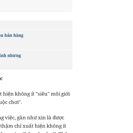
au bán hàng
đỉnh nhưng
ộc
hiện không ít "siêu" môi giới
ộc chơi".
g việc, gần như xin là được
 thậm chí xuất hiện không ít