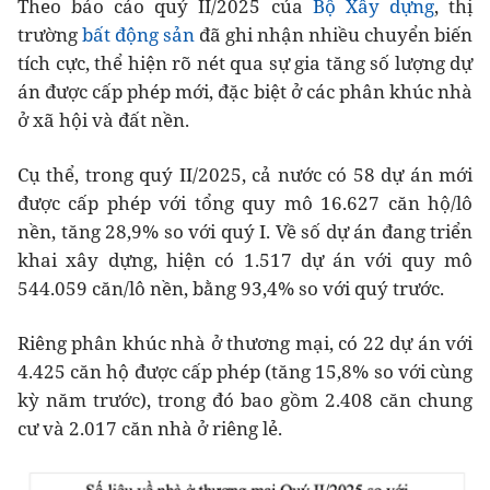
Theo báo cáo quý II/2025 của
Bộ Xây dựng
, thị
trường
bất động sản
đã ghi nhận nhiều chuyển biến
tích cực, thể hiện rõ nét qua sự gia tăng số lượng dự
án được cấp phép mới, đặc biệt ở các phân khúc nhà
ở xã hội và đất nền.
Cụ thể, trong quý II/2025, cả nước có 58 dự án mới
được cấp phép với tổng quy mô 16.627 căn hộ/lô
nền, tăng 28,9% so với quý I. Về số dự án đang triển
khai xây dựng, hiện có 1.517 dự án với quy mô
544.059 căn/lô nền, bằng 93,4% so với quý trước.
Riêng phân khúc nhà ở thương mại, có 22 dự án với
4.425 căn hộ được cấp phép (tăng 15,8% so với cùng
kỳ năm trước), trong đó bao gồm 2.408 căn chung
cư và 2.017 căn nhà ở riêng lẻ.