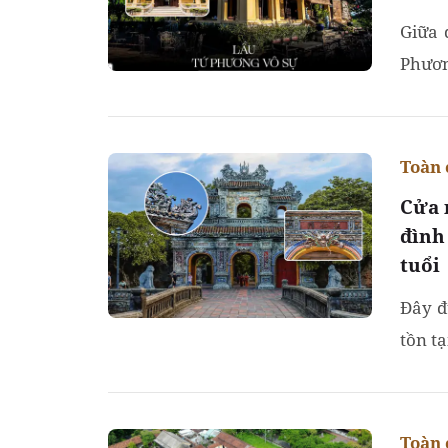
Giữa 
Phươn
biệt b
Toàn 
Cửa 
đình
tuổi
Đây đ
tồn t
Toàn 