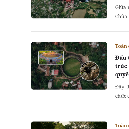
Giữa 
Chùa 
khiêm
Toàn 
Đấu 
trúc
quyề
Đây đ
chức c
Toàn 