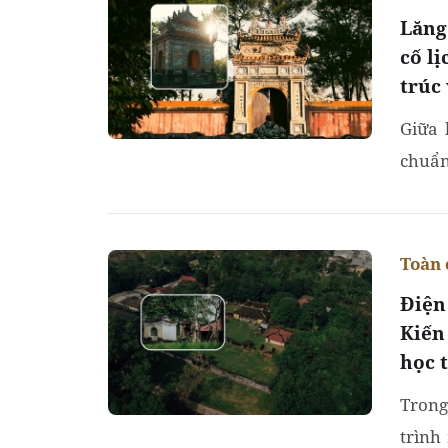
Lăng
cố l
trúc
Giữa 
chuẩn
trường
Toàn 
Điện
Kiến
học 
Trong
trình