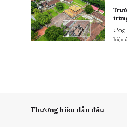
Trườ
trùn
Công 
hiện 
Thương hiệu dẫn đầu