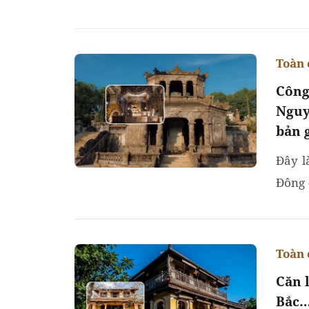
và đặc
Toàn 
Công
Nguy
bản 
Đây l
Đông 
Huế.
Toàn 
Căn 
Bắc