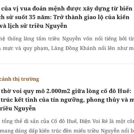
 của vị vua đoản mệnh được xây dựng từ biến
ịch sử suốt 35 năm: Trở thành giao lộ của kiến
 và lịch sử triều Nguyễn
hệ thống lăng tẩm triều Nguyễn vốn nổi tiếng bởi tí
 mực và quy phạm, Lăng Đồng Khánh nổi lên như m
 hợp đặc biệt.
cảnh thị trường
 thờ voi quy mô 2.000m2 giữa lòng cố đô Huế:
 trúc kết tinh của tín ngưỡng, phong thủy và 
triều Nguyễn
 tổng thể di sản của Cố đô Huế, Điện Voi Ré là một cô
 mang dáng dấp kiến trúc đền miếu triều Nguyễn nổi b