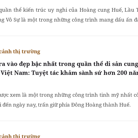
quần thể kiến trúc uy nghi của Hoàng cung Huế, Lầu 
g Vô Sự là một trong những công trình mang dấu ấn đ
ậc nhất, không chỉ bởi vị trí hiếm hoi "quay mặt về...
cảnh thị trường
ra vào đẹp bậc nhất trong quần thể di sản cun
 Việt Nam: Tuyệt tác khảm sành sứ hơn 200 n
ược xem là một trong những công trình tinh mỹ nhất c
ại đến ngày nay, trấn giữ phía Đông Hoàng thành Huế.
cảnh thị trường