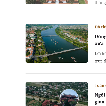
tháng
Đô th
Dòng
xưa
Lời h
trực 
đô th
Toàn 
Ngôi
gian