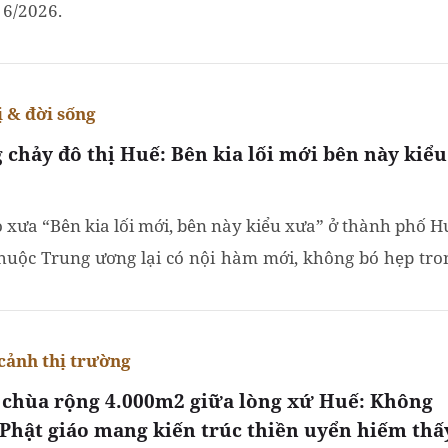
 6/2026.
ị & đời sống
 chảy đô thị Huế: Bên kia lối mới bên này kiểu
ò xưa “Bên kia lối mới, bên này kiểu xưa” ở thành phố H
thuộc Trung ương lại có nội hàm mới, không bó hẹp tro
ị Huế xưa mà mở rộng ra cho thành phố Huế mới, hài...
cảnh thị trường
 chùa rộng 4.000m2 giữa lòng xứ Huế: Không
 Phật giáo mang kiến trúc thiền uyển hiếm thấ