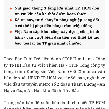
Nút giao thông 3 tầng lớn nhất TP. HCM đón
tin vui khi cận kề thời điểm hoàn thiện
Kể từ nay, tự ý chuyển nông nghiệp sang đất
ở có thể bị phạt đến hàng trăm triệu đồng
Việt Nam sắp khởi công xây dựng công trình
hầm - cầu vượt biển đầu tiên với thiết kế táo
bạo, tọa lạc tại TP giàu nhất cả nước
Theo Báo Tuổi Trẻ, liên danh CTCP Him Lam - Công
ty TNHH Đầu tư Việt Thiên Hà - CTCP Tổng công ty
Công trình Đường sắt Việt Nam (VRCC) mới có văn
bản đề xuất UBND TP. HCM và các Sở, ban, ngành về
việc đầu tư tuyến metro số 2 đoạn Tham Lương - An
Hạ và đoạn An Hạ - khu đô thị Tây Bắc.
Trong văn bản đề xuất, liên danh cho biết TP. HCM
đang thể hiện quyết tâm cao trong việc phát triển