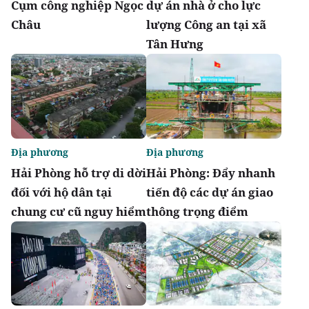
Cụm công nghiệp Ngọc
dự án nhà ở cho lực
Châu
lượng Công an tại xã
Tân Hưng
Địa phương
Địa phương
Hải Phòng hỗ trợ di dời
Hải Phòng: Đẩy nhanh
đối với hộ dân tại
tiến độ các dự án giao
chung cư cũ nguy hiểm
thông trọng điểm