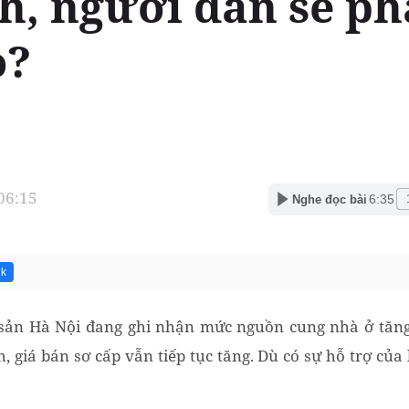
nh, người dân sẽ ph
o?
 06:15
6:35
Nghe đọc bài
2k
 sản Hà Nội đang ghi nhận mức nguồn cung nhà ở tăng 
, giá bán sơ cấp vẫn tiếp tục tăng. Dù có sự hỗ trợ của