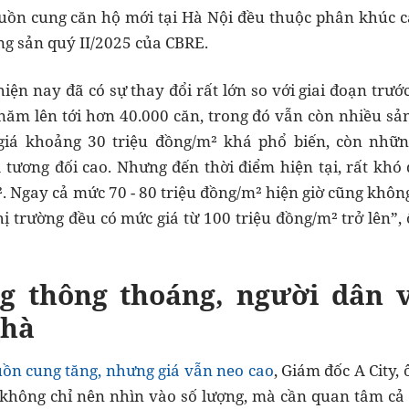
uồn cung căn hộ mới tại Hà Nội đều thuộc phân khúc c
ng sản quý II/2025 của CBRE.
iện nay đã có sự thay đổi rất lớn so với giai đoạn trư
năm lên tới hơn 40.000 căn, trong đó vẫn còn nhiều s
giá khoảng 30 triệu đồng/m² khá phổ biến, còn những
tương đối cao. Nhưng đến thời điểm hiện tại, rất khó 
². Ngay cả mức 70 - 80 triệu đồng/m² hiện giờ cũng khôn
ị trường đều có mức giá từ 100 triệu đồng/m² trở lên”
g thông thoáng, người dân v
nhà
ồn cung tăng, nhưng giá vẫn neo cao
, Giám đốc A City,
 không chỉ nên nhìn vào số lượng, mà cần quan tâm cả