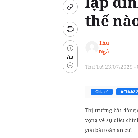
lập đỉ
thế nà
Thu
Ngà
Aa
Thứ Tư, 23/07/2025 -
Chia sẻ
Thích
2.
Thị trường bất động
vọng về sự điều chỉnh
giải bài toán an cư.