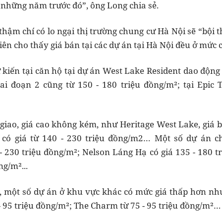
 những năm trước đó”, ông Long chia sẻ.
hậm chí có lo ngại thị trường chung cư Hà Nội sẽ “bội t
ên cho thấy giá bán tại các dự án tại Hà Nội đều ở mức 
kiến tại căn hộ tại dự án West Lake Resident dao động t
ai đoạn 2 cũng từ 150 - 180 triệu đồng/m²; tại Epic 
 giao, giá cao không kém, như Heritage West Lake, giá b
 có giá từ 140 - 230 triệu đồng/m2… Một số dự án c
 - 230 triệu đồng/m²; Nelson Láng Hạ có giá 135 - 180 t
ng/m²...
 một số dự án ở khu vực khác có mức giá thấp hơn như 
- 95 triệu đồng/m²; The Charm từ 75 - 95 triệu đồng/m²…