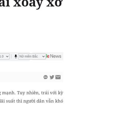
ải xoay xở
mạnh. Tuy nhiên, trái với kỳ
 lãi suất thì người dân vẫn khó