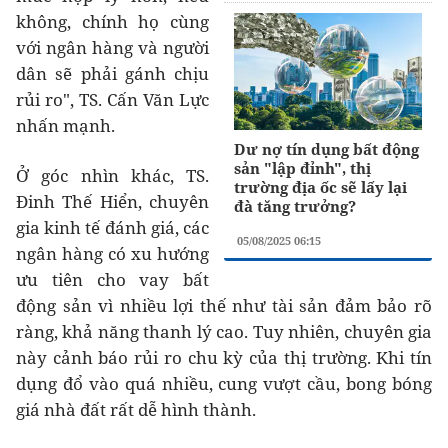
không, chính họ cùng
với ngân hàng và người
dân sẽ phải gánh chịu
rủi ro", TS. Cấn Văn Lực
nhấn mạnh.
Dư nợ tín dụng bất động
sản "lập đỉnh", thị
Ở góc nhìn khác, TS.
trường địa ốc sẽ lấy lại
Đinh Thế Hiển, chuyên
đà tăng trưởng?
gia kinh tế đánh giá, các
05/08/2025 06:15
ngân hàng có xu hướng
ưu tiên cho vay bất
động sản vì nhiều lợi thế như tài sản đảm bảo rõ
ràng, khả năng thanh lý cao. Tuy nhiên, chuyên gia
này cảnh báo rủi ro chu kỳ của thị trường. Khi tín
dụng đổ vào quá nhiều, cung vượt cầu, bong bóng
giá nhà đất rất dễ hình thành.