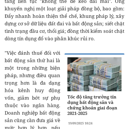
tăng liên tục "không thể để kéo dài mãi". Ông
khuyến nghị một loạt giải pháp đồng bộ, bao gồm:
Đẩy nhanh hoàn thiện thể chế, khung pháp lý, xây
dựng cơ sở dữ liệu đất đai và bất động sản; siết chặt
tình trạng đầu cơ, thổi giá; đồng thời kiểm soát chặt
dòng tín dụng đổ vào phân khúc rủi ro.
"Việc đánh thuế đối với
bất động sản thứ hai là
một trong những biện
pháp, nhưng điều quan
trọng hơn là đa dạng
hóa kênh huy động
Tốc độ tăng trưởng tín
vốn, giảm bớt sự phụ
dụng bất động sản và
thuộc vào ngân hàng.
chứng khoán giai đoạn
Doanh nghiệp bất động
2021-2025
sản cũng cần đưa giá về
19/09/2025 10:24
mức hợp lý hơn, nếu