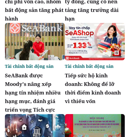
chi phí vốn cao, nhóm
tỷ đồng, củng cố nền
bất động sản tăng phát
tảng tăng trưởng dài
hành
hạn
Tài chính bất động sản
Tài chính bất động sản
SeABank được
Tiếp sức hộ kinh
Moody's nâng xếp
doanh: Không để lỡ
hạng tín nhiệm nhiều
thời điểm kinh doanh
hạng mục, đánh giá
vì thiếu vốn
triển vọng Tích cực