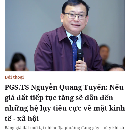
Đối thoại
PGS.TS Nguyễn Quang Tuyến: Nếu
giá đất tiếp tục tăng sẽ dẫn đến
những hệ lụy tiêu cực về mặt kinh
tế - xã hội
Bảng giá đất mới tại nhiều địa phương đang gây chú ý khi có