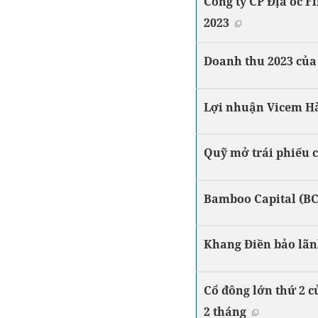
Công ty CP Địa ốc F
2023
Doanh thu 2023 của T
Lợi nhuận Vicem Hà
Quỹ mở trái phiếu 
Bamboo Capital (BCG
Khang Điền bảo lãn
Cổ đông lớn thứ 2 c
2 tháng