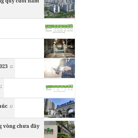
ong quý cuối năm
023
húc
ng vòng chưa đầy