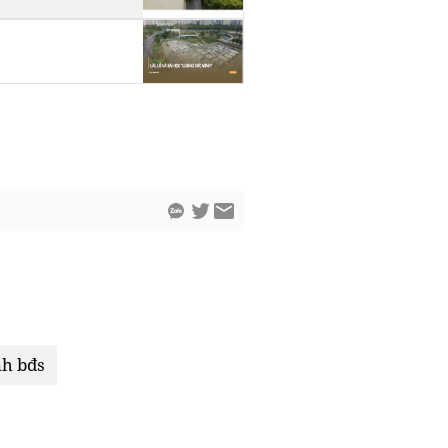
nh bđs