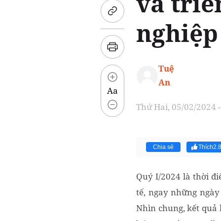
và tri
nghiệp
Tuệ
An
Aa
Thứ Hai, 05/02/2024 -
Chia sẻ
Thích
2.
Quý I/2024 là thời đ
tế, ngay những ngày
Nhìn chung, kết quả 