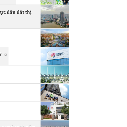
ực dẫn dắt thị
?