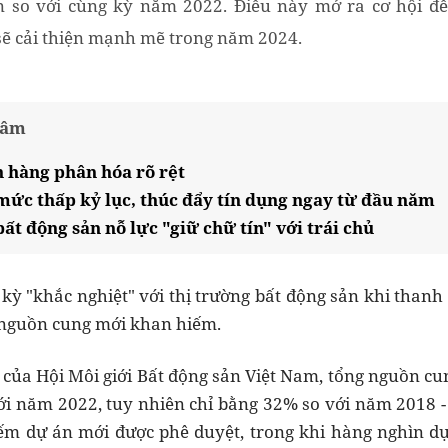
ần so với cùng kỳ năm 2022. Điều này mở ra cơ hội đ
sẽ cải thiện mạnh mẽ trong năm 2024.
tâm
 hàng phân hóa rõ rệt
mức thấp kỷ lục, thúc đẩy tín dụng ngay từ đầu năm
t động sản nỗ lực "giữ chữ tín" với trái chủ
kỳ "khắc nghiệt" với thị trường bất động sản khi than
 nguồn cung mới khan hiếm.
 của Hội Môi giới Bất động sản Việt Nam, tổng nguồn cun
i năm 2022, tuy nhiên chỉ bằng 32% so với năm 2018 - th
iếm dự án mới được phê duyệt, trong khi hàng nghìn dự