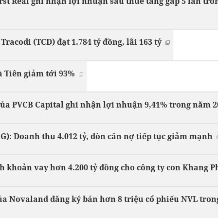
irst Real ghi nhận lợi nhuận sau thuế tăng gấp 5 lần tr
racodi (TCD) đạt 1.784 tỷ đồng, lãi 163 tỷ
 Tiên giảm tới 93%
của PVCB Capital ghi nhận lợi nhuận 9,41% trong năm 2
): Doanh thu 4.012 tỷ, đòn cân nợ tiếp tục giảm mạnh
h khoản vay hơn 4.200 tỷ đồng cho công ty con Khang P
ủa Novaland đăng ký bán hơn 8 triệu cổ phiếu NVL tro