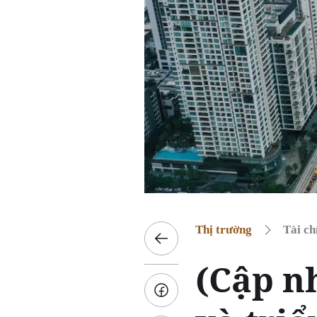
Thị trường
Tài ch
(Cập n